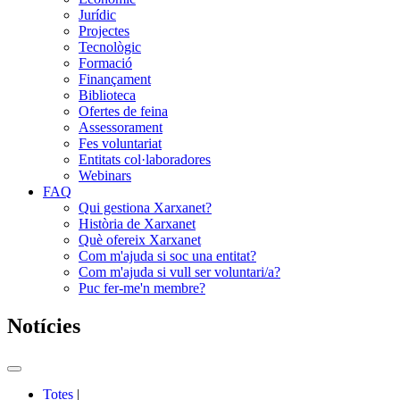
Jurídic
Projectes
Tecnològic
Formació
Finançament
Biblioteca
Ofertes de feina
Assessorament
Fes voluntariat
Entitats col·laboradores
Webinars
FAQ
Qui gestiona Xarxanet?
Història de Xarxanet
Què ofereix Xarxanet
Com m'ajuda si soc una entitat?
Com m'ajuda si vull ser voluntari/a?
Puc fer-me'n membre?
Notícies
Commutador
del
Totes
|