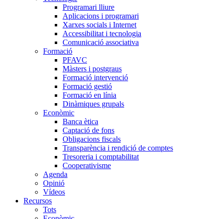
Programari lliure
Aplicacions i programari
Xarxes socials i Internet
Accessibilitat i tecnologia
Comunicació associativa
Formació
PFAVC
Màsters i postgraus
Formació intervenció
Formació gestió
Formació en línia
Dinàmiques grupals
Econòmic
Banca ètica
Captació de fons
Obligacions fiscals
Transparència i rendició de comptes
Tresoreria i comptabilitat
Cooperativisme
Agenda
Opinió
Vídeos
Recursos
Tots
Econòmic