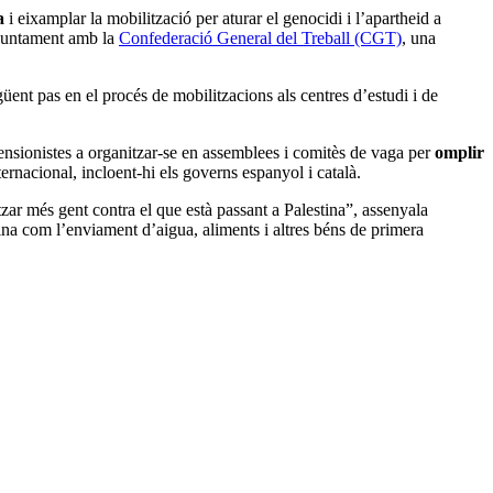
a
i eixamplar la mobilització per aturar el genocidi i l’apartheid a
 juntament amb la
Confederació General del Treball (CGT)
, una
ent pas en el procés de mobilitzacions als centres d’estudi i de
 pensionistes a organitzar-se en assemblees i comitès de vaga per
omplir
ternacional, incloent-hi els governs espanyol i català.
tzar més gent contra el que està passant a Palestina”, assenyala
ina com l’enviament d’aigua, aliments i altres béns de primera