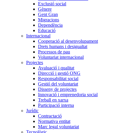
Exclusió social
Gènere
Gent Gran
Migracions
Dependència
Educació
Internacional
Cooperació al desenvolupament
Drets humans i desigualtat
Processos de pau
Voluntariat internacional
Projectes
Avaluació i qualitat
Direcció i gestió ONG
Responsabilitat social
Gestió del voluntariat
Disseny de projectes
Innovació i emprenedoria social
Treball en xarxa
Participació interna
Jurídic
Contractació
Normativa entitat
Marc legal voluntariat
Tecnològic