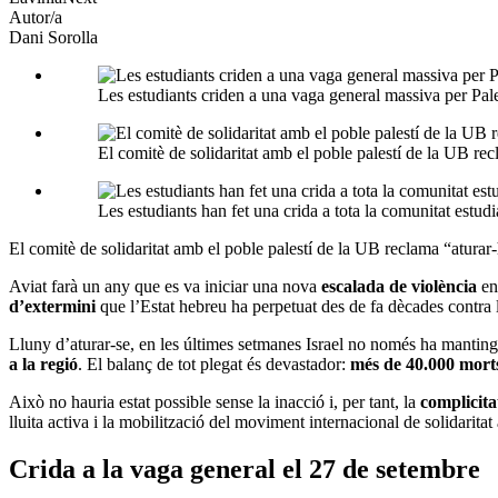
Autor/a
Dani Sorolla
Les estudiants criden a una vaga general massiva per Pal
El comitè de solidaritat amb el poble palestí de la UB rec
Les estudiants han fet una crida a tota la comunitat estudi
El comitè de solidaritat amb el poble palestí de la UB reclama “aturar-h
Aviat farà un any que es va iniciar una nova
escalada de violència
en 
d’extermini
que l’Estat hebreu ha perpetuat des de fa dècades contra l
Lluny d’aturar-se, en les últimes setmanes Israel no només ha manting
a la regió
. El balanç de tot plegat és devastador:
més de 40.000 mort
Això no hauria estat possible sense la inacció i, per tant, la
complicita
lluita activa i la mobilització del moviment internacional de solidarita
Crida a la vaga general el 27 de setembre