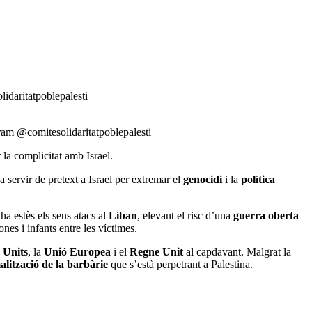
lidaritatpoblepalesti
agram @comitesolidaritatpoblepalesti
 la complicitat amb Israel.
 servir de pretext a Israel per extremar el
genocidi
i la
política
 ha estès els seus atacs al
Líban
, elevant el risc d’una
guerra oberta
nes i infants entre les víctimes.
 Units
, la
Unió Europea
i el
Regne Unit
al capdavant. Malgrat la
lització de la barbàrie
que s’està perpetrant a Palestina.