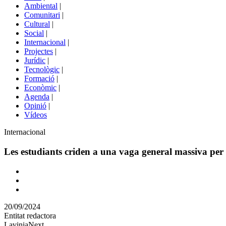
menú
Ambiental
|
de
Comunitari
|
portals
Cultural
|
Social
|
Internacional
|
Projectes
|
Jurídic
|
Tecnològic
|
Formació
|
Econòmic
|
Agenda
|
Opinió
|
Vídeos
Àmbit
Internacional
de
la
Les estudiants criden a una vaga general massiva per 
notícia
Comparteix
Compartir
en
20/09/2024
altres
Entitat redactora
xarxes
LaviniaNext
socials