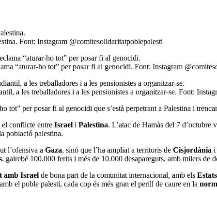
estina. Font: Instagram @comitesolidaritatpoblepalesti
lama “aturar-ho tot” per posar fi al genocidi. Font: Instagram @comiteso
antil, a les treballadores i a les pensionistes a organitzar-se. Font: Inst
o tot” per posar fi al genocidi que s’està perpetrant a Palestina i trencar
el conflicte entre
Israel
i
Palestina
. L’atac de Hamàs del 7 d’octubre va
a població palestina.
ut l’ofensiva a
Gaza
, sinó que l’ha ampliat a territoris de
Cisjordània
i
s
, gairebé 100.000 ferits i més de 10.000 desapareguts, amb milers de do
t amb Israel
de bona part de la comunitat internacional, amb els
Estats
t amb el poble palestí, cada cop és més gran el perill de caure en la
norma