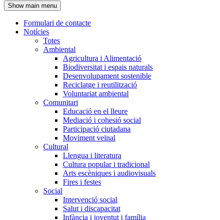
Show main menu
l'encapçalament
Formulari de contacte
Notícies
Navegació
Totes
principal
Ambiental
Agricultura i Alimentació
Biodiversitat i espais naturals
Desenvolupament sostenible
Reciclatge i reutilització
Voluntariat ambiental
Comunitari
Educació en el lleure
Mediació i cohesió social
Participació ciutadana
Moviment veïnal
Cultural
Llengua i literatura
Cultura popular i tradicional
Arts escèniques i audiovisuals
Fires i festes
Social
Intervenció social
Salut i discapacitat
Infància i joventut i família