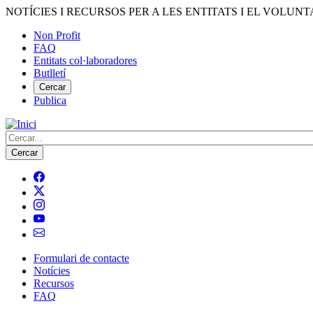
Vés
NOTÍCIES I RECURSOS PER A LES ENTITATS I EL VOLUNT
al
Non Profit
contingut
FAQ
Menú
Entitats col·laboradores
del
Butlletí
compte
Cercar
Publica
d'usuari
Cerca
Formulari de contacte
Notícies
Navegació
Recursos
principal
FAQ
de