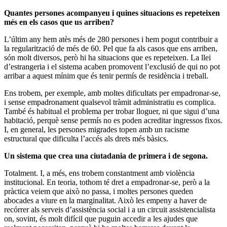
Quantes persones acompanyeu i quines situacions es repeteixen
més en els casos que us arriben?
L’últim any hem atès més de 280 persones i hem pogut contribuir a
la regularització de més de 60. Pel que fa als casos que ens arriben,
són molt diversos, però hi ha situacions que es repeteixen. La llei
d’estrangeria i el sistema acaben promovent l’exclusió de qui no pot
arribar a aquest mínim que és tenir permís de residència i treball.
Ens trobem, per exemple, amb moltes dificultats per empadronar-se,
i sense empadronament qualsevol tràmit administratiu es complica.
També és habitual el problema per trobar lloguer, ni que sigui d’una
habitació, perquè sense permís no es poden acreditar ingressos fixos.
I, en general, les persones migrades topen amb un racisme
estructural que dificulta l’accés als drets més bàsics.
Un sistema que crea una ciutadania de primera i de segona.
Totalment. I, a més, ens trobem constantment amb violència
institucional. En teoria, tothom té dret a empadronar-se, però a la
pràctica veiem que això no passa, i moltes persones queden
abocades a viure en la marginalitat. Això les empeny a haver de
recórrer als serveis d’assistència social i a un circuit assistencialista
on, sovint, és molt difícil que puguin accedir a les ajudes que