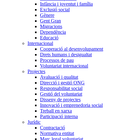
Infància i joventut i família
Exclusió social
Gènere
Gent Gran
Migracions
Dependència
Educació
Internacional
Cooperació al desenvolupament
Drets humans i desigualtat
Processos de pau
Voluntariat internacional
Projectes
Avaluació i qualitat
Direcció i gestió ONG
Responsabilitat social
Gestió del voluntariat
Disseny de projectes
Innovació i emprenedoria social
Treball en xarxa
Participació interna
Jurídic
Contractació
Normativa entitat
Marc legal voluntariat