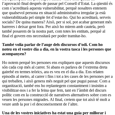
l’aprovació final després de passar pel Consell d’Estat. La qüestió és
com s’acreditarà aquesta vulnerabilitat, perquè nosaltres entenem
que qualsevol persona en situació administrativa irregular ja està
vulnerabilitzada pel simple fet d’estar-ho. Qui ho acreditarà, serveis
socials? De quina manera? Això, per si sol, pot acabar generant més
barreres i deixar gent fora. Per això ho mirem amb cautela, però
també posarem de la nostra part, com totes les entitats, perquè al
final el govern ens necessitarà per poder tramitar-ho.
També volia parlar de l’auge dels discursos d’odi. Com ho
noteu en el vostre dia a dia, en la vostra tasca i les persones que
acompanyeu?
Ho notem perquè les persones ens expliquen que aquests discursos
són cada cop més al carrer. Si abans es parlava de l’extrema dreta
gairebé en termes teòrics, ara es veu en el dia a dia. Ens relaten
episodis al metro, al carrer i fins i tot a les cases de les persones per a
qui treballen, i això genera més neguit pel que pugui passar. Com a
organització, també ens ho replantegem constantment i insistim a
visibilitzar-nos i a fer la feina que fem, tant en l’àmbit del discurs
polític com en la construcció de narratives alternatives sobre com es
veuen les persones migrades. Al final, creiem que tot això té molt a
veure amb la por i el desconeixement de l’altre.
Una de les vostres iniciatives ha estat una guia per millorar i