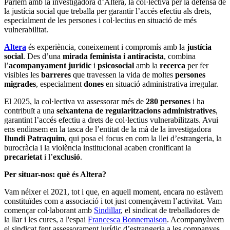
Parlem amb la investigadora d’Altera, la col·lectiva per la defensa de
la justícia social que treballa per garantir l’accés efectiu als drets,
especialment de les persones i col·lectius en situació de més
vulnerabilitat.
Altera
és experiència, coneixement i compromís amb la
justícia
social
. Des d’una
mirada feminista i antiracista
, combina
l’
acompanyament jurídic
i
psicosocial
amb la
recerca
per fer
visibles les
barreres
que travessen la vida de moltes
persones
migrades
, especialment
dones
en situació administrativa irregular.
El 2025, la col·lectiva va assessorar més de
280 persones
i ha
contribuït a una
seixantena de regularitzacions
administratives
,
garantint l’accés efectiu a drets de col·lectius vulnerabilitzats. Avui
ens endinsem en la tasca de l’entitat de la mà de la investigadora
Ilundi Patraquim
, qui posa el focus en com la llei d’estrangeria, la
burocràcia i la violència institucional acaben cronificant la
precarietat
i l’
exclusió
.
Per situar-nos: què és Altera?
Vam néixer el 2021, tot i que, en aquell moment, encara no estàvem
constituïdes com a associació i tot just començàvem l’activitat. Vam
començar col·laborant amb
Sindillar
, el sindicat de treballadores de
la llar i les cures, a l'espai
Francesca Bonnemaison
. Acompanyàvem
el sindicat fent assessorament jurídic d’estrangeria a les companyes.