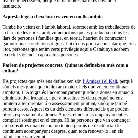
realment necessiten, perquè hi ha moltes barreres davant la
institució.
Aquesta lògica d’exclusió es veu en molts àmbits.
També ho veiem en l’àmbit laboral, sobretot amb les treballadores de
la llar i de les cures, amb vulneracions que es produeixen dins les
llars de persones i famílies que, en teoria, haurien de contractar i
garantir unes condicions dignes. I això ens porta a constatar que, fins
i tot, persones que tenim certs privilegis aquí a Catalunya acabem
exercint violència cap a altres persones.
Parlem de projectes concrets. Quins us defineixen més com a
entitat?
Els projectes que més ens defineixen són
l’Amigra i el Kali
, perquè
són els més grans que tenim ara mateix i els que volem continuar
ampliant. L’Amigra és l’acompanyament jurídic a dones en situació
administrativa irregular, i per a nosaltres és clau perquè no ens
limitem a fer orientació o assessorament puntual, sinó que també
portem casos. Aquest és un dels elements diferencials que podem
oferir, especialment a dones. A més, el nostre acompanyament és
complet i sostingut en el temps. Hi ha persones que van començar
amb nosaltres quan encara no tenien permís de residència i les
continuem acompanyant després, quan toca renovar-lo i en els
tràmits que van venint.