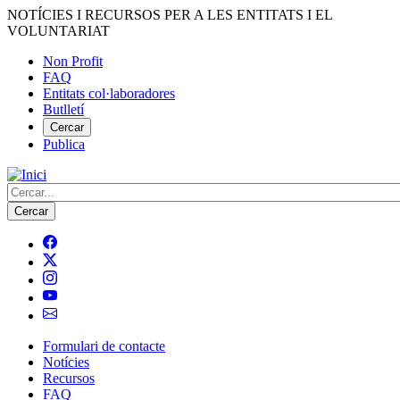
Vés
NOTÍCIES I RECURSOS PER A LES ENTITATS I EL
al
VOLUNTARIAT
contingut
Non Profit
FAQ
Menú
Entitats col·laboradores
del
Butlletí
compte
Cercar
Publica
d'usuari
Cerca
Formulari de contacte
Notícies
Navegació
Recursos
principal
FAQ