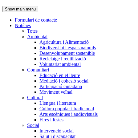
de
Show main menu
l'encapçalament
Formulari de contacte
Notícies
Navegació
Totes
principal
Ambiental
Agricultura i Alimentació
Biodiversitat i espais naturals
Desenvolupament sostenible
Reciclatge i reutilització
Voluntariat ambiental
Comunitari
Educació en el lleure
Mediació i cohesió social
Participació ciutadana
Moviment veïnal
Cultural
Llengua i literatura
Cultura popular i tradicional
Arts escèniques i audiovisuals
Fires i festes
Social
Intervenció social
Salut i discapacitat