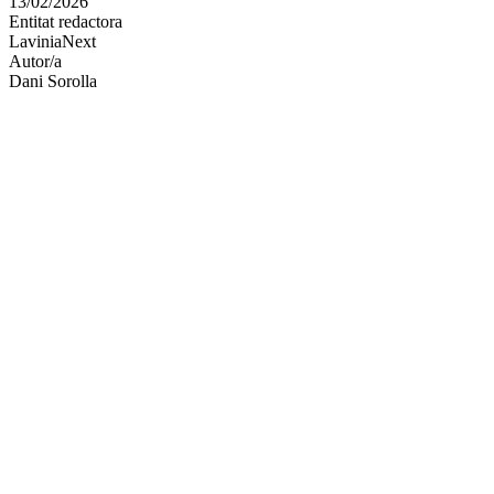
13/02/2026
altres
Entitat redactora
xarxes
LaviniaNext
socials
Autor/a
Dani Sorolla