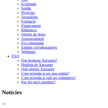
Econòmic
Jurídic
Projectes
Tecnològic
Formació
Finançament
Biblioteca
Ofertes de feina
Assessorament
Fes voluntariat
Entitats col·laboradores
Webinars
FAQ
Qui gestiona Xarxanet?
Història de Xarxanet
Què ofereix Xarxanet
Com m'ajuda si soc una entitat?
Com m'ajuda si vull ser voluntari/a?
Puc fer-me'n membre?
Notícies
Commutador