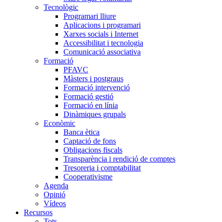
Tecnològic
Programari lliure
Aplicacions i programari
Xarxes socials i Internet
Accessibilitat i tecnologia
Comunicació associativa
Formació
PFAVC
Màsters i postgraus
Formació intervenció
Formació gestió
Formació en línia
Dinàmiques grupals
Econòmic
Banca ètica
Captació de fons
Obligacions fiscals
Transparència i rendició de comptes
Tresoreria i comptabilitat
Cooperativisme
Agenda
Opinió
Vídeos
Recursos
Tots