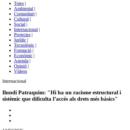
del
Totes
|
menú
Ambiental
|
de
Comunitari
|
portals
Cultural
|
Social
|
Internacional
|
Projectes
|
Jurídic
|
Tecnològic
|
Formació
|
Econòmic
|
Agenda
|
Opinió
|
Vídeos
Àmbit
Internacional
de
la
Ilundi Patraquim: "Hi ha un racisme estructural i
notícia
sistèmic que dificulta l’accés als drets més bàsics"
Comparteix
Compartir
en