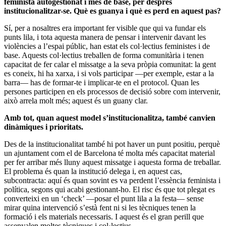
feminista autogestionat i més de base, per després
institucionalitzar-se. Què es guanya i què es perd en aquest pas?
Sí, per a nosaltres era important fer visible que qui va fundar els
punts lila, i tota aquesta manera de pensar i intervenir davant les
violències a l’espai públic, han estat els col·lectius feministes i de
base. Aquests col·lectius treballen de forma comunitària i tenen
capacitat de fer calar el missatge a la seva pròpia comunitat: la gent
es coneix, hi ha xarxa, i si vols participar —per exemple, estar a la
barra— has de formar-te i implicar-te en el protocol. Quan les
persones participen en els processos de decisió sobre com intervenir,
això arrela molt més; aquest és un guany clar.
Amb tot, quan aquest model s’institucionalitza, també canvien
dinàmiques i prioritats.
Des de la institucionalitat també hi pot haver un punt positiu, perquè
un ajuntament com el de Barcelona té molta més capacitat material
per fer arribar més lluny aquest missatge i aquesta forma de treballar.
El problema és quan la institució delega i, en aquest cas,
subcontracta: aquí és quan sovint es va perdent l’essència feminista i
política, segons qui acabi gestionant-ho. El risc és que tot plegat es
converteixi en un ‘check’ —posar el punt lila a la festa— sense
mirar quina intervenció s’està fent ni si les tècniques tenen la
formació i els materials necessaris. I aquest és el gran perill que
assenyalen moltes tècniques i col·lectius.