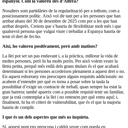
espanyol. Com la valoreu des d’Altera?
Nosaltres som partidàries de la regularització per a tothom, com a
posicionament polític. Això vol dir tant per a les persones que han
arribat abans del 30 de desembre de 2025 com per a les que han
arribat després. Creiem que s’hauria de flexibilitzar molt més i que
qualsevol persona que vulgui viure i treballar a Espanya hauria de
tenir el dret de fer-ho.
Així, ho valoreu positivament, però amb matisos?
La llei pot ser un pas endavant i, a la pràctica, millorar la vida de
moltes persones, però hi ha molts peròs. Per això volem veure la
lletra petita, perquè més enllà dels grans titulars és el que acabarà
determinant si les persones accedeixen plenament a aquest dret o no.
En aquest esborrany ens preocupen alguns requisits addicionals: no
acabem d’entendre per què es torna a posar sobre la taula la
possibilitat d’exigir un contracte de treball, quan sempre ha estat la
gran barrera; també apareix com a possible requisit tenir un familiar,
que ja està contemplat a la llei i no entenem per què entra aquí; i,
finalment, hi ha el criteri de vulnerabilitat, que és el que la majoria
hauria de complir.
I que és un dels aspectes que més us inquieta.
Sí, aquest punt ens preocupa i caldrà veure com queda en