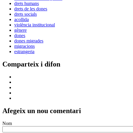
drets humans
drets de les dones
drets socials
acollida
violència institucional
gènere
dones
dones migrades
migracions
estrangeria
Comparteix i difon
Afegeix un nou comentari
Nom