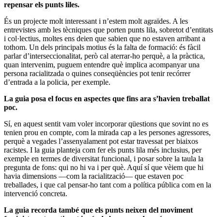
repensar els punts liles.
És un projecte molt interessant i n’estem molt agraïdes. A les
entrevistes amb les tècniques que porten punts lila, sobretot d’entitats
i col·lectius, moltes ens deien que sabien que no estaven arribant a
tothom. Un dels principals motius és la falta de formació: és fàcil
parlar d’interseccionalitat, però cal aterrar-ho perquè, a la pràctica,
quan intervenim, puguem entendre què implica acompanyar una
persona racialitzada o quines conseqüències pot tenir recórrer
d’entrada a la policia, per exemple.
La guia posa el focus en aspectes que fins ara s’havien treballat
poc.
Sí, en aquest sentit vam voler incorporar qüestions que sovint no es
tenien prou en compte, com la mirada cap a les persones agressores,
perquè a vegades l’assenyalament pot estar travessat per biaixos
racistes. I la guia planteja com fer els punts lila més inclusius, per
exemple en termes de diversitat funcional, i posar sobre la taula la
pregunta de fons: qui no hi va i per què. Aquí sí que vèiem que hi
havia dimensions —com la racialització— que estaven poc
treballades, i que cal pensar-ho tant com a política pública com en la
intervenció concreta.
La guia recorda també que els punts neixen del moviment