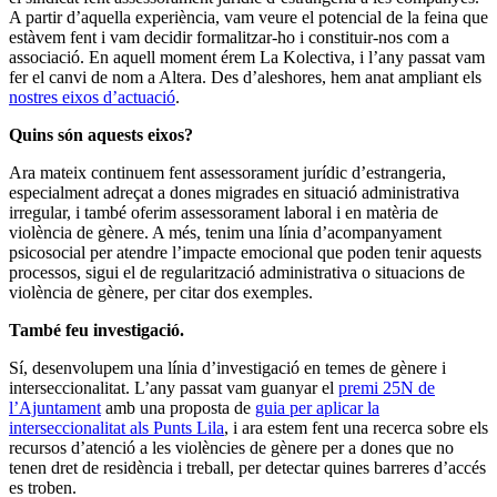
A partir d’aquella experiència, vam veure el potencial de la feina que
estàvem fent i vam decidir formalitzar-ho i constituir-nos com a
associació. En aquell moment érem La Kolectiva, i l’any passat vam
fer el canvi de nom a Altera. Des d’aleshores, hem anat ampliant els
nostres eixos d’actuació
.
Quins són aquests eixos?
Ara mateix continuem fent assessorament jurídic d’estrangeria,
especialment adreçat a dones migrades en situació administrativa
irregular, i també oferim assessorament laboral i en matèria de
violència de gènere. A més, tenim una línia d’acompanyament
psicosocial per atendre l’impacte emocional que poden tenir aquests
processos, sigui el de regularització administrativa o situacions de
violència de gènere, per citar dos exemples.
També feu investigació.
Sí, desenvolupem una línia d’investigació en temes de gènere i
interseccionalitat. L’any passat vam guanyar el
premi 25N de
l’Ajuntament
amb una proposta de
guia per aplicar la
interseccionalitat als Punts Lila
, i ara estem fent una recerca sobre els
recursos d’atenció a les violències de gènere per a dones que no
tenen dret de residència i treball, per detectar quines barreres d’accés
es troben.