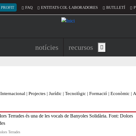
 del compte d'usuari
 PROFIT
FAQ
ENTITATS COL·LABORADORES
BUTLLETÍ
P
Navegació principal de l'encapç
notícies
recursos
Show main menu
Internacional
|
Projectes
|
Jurídic
|
Tecnològic
|
Formació
|
Econòmic
|
A
olors Terrades