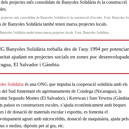
 projectes més consolidats de Banyoles Solidària és la construcció d'escoles. Font: Banyoles So
Banyoles Solidària també tenen marxa projectes locals. Font: Banyoles Solidària
 Banyoles Solidària treballa des de l'any 1994 per potenciar
aritat ajudant en projectes socials en zones poc desenvolupad
ragua, El Salvador i Gàmbia.
les Solidària
és una ONG que impulsa la cooperació solidària amb els
s del Sud fomentant els agermanaments de
Condega
(Nicaragua), la
itat
Segundo Montes
(El Salvador), i
Kerewan
i
Sare Yewtou
(Gàmbia
ts països es construeixen
escoles
, s’ajuda
econòmicament
amb beques
rs i de donació de materials escolar i esportiu, es fomenta el
volupament agrari
amb microcrèdits, donació de maquinària, ajuda pels
us o molins, dipòsits per al gra, etc.