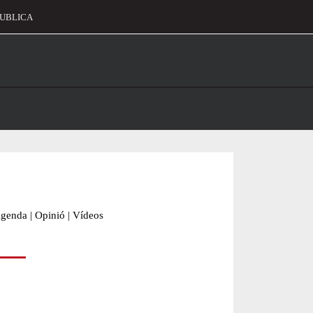
UBLICA
alament
genda
|
Opinió
|
Vídeos