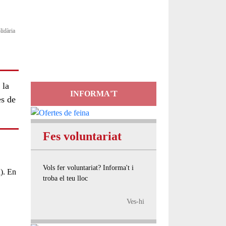
Servei
lidària
d'Assessorament
gratuït per a entitats
 la
INFORMA'T
es de
Fes voluntariat
Vols fer voluntariat? Informa't i
). En
troba el teu lloc
Ves-hi