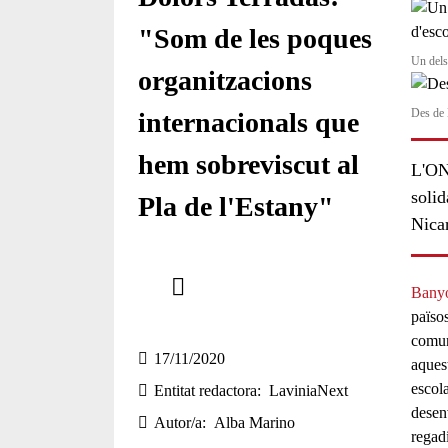
"Som de les poques
Un dels
organitzacions
Des de 
internacionals que
hem sobreviscut al
L'ONG
solid
Pla de l'Estany"
Nica
Comparteix
Banyo
Compartir en altres xarxes socials
païso
comun
17/11/2020
aques
escola
Entitat redactora
LaviniaNext
desen
Autor/a
Alba Marino
regadi