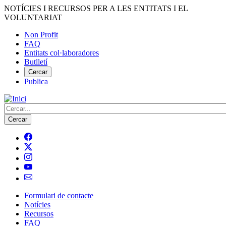
Vés
NOTÍCIES I RECURSOS PER A LES ENTITATS I EL
al
VOLUNTARIAT
contingut
Non Profit
FAQ
Menú
Entitats col·laboradores
del
Butlletí
compte
Cercar
Publica
d'usuari
Cerca
Formulari de contacte
Notícies
Navegació
Recursos
principal
FAQ