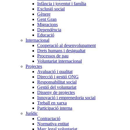
Infància i joventut i família
Exclusió social
Gènere
Gent Gran
Migracions
Dependència
Educació
Internacional
Cooperació al desenvolupament
Drets humans i desigualtat
Processos de pau
Voluntariat internacional
Projectes
Avaluació i qualitat
Direcció i gestió ONG
Responsabilitat social
Gestió del voluntariat
Disseny de projectes
Innovació i emprenedoria social
Treball en xarxa
Participació interna
Jurídic
Contractació
Normativa entitat
Marc legal voluntariat