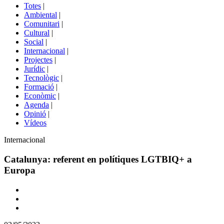
del
Totes
|
menú
Ambiental
|
de
Comunitari
|
portals
Cultural
|
Social
|
Internacional
|
Projectes
|
Jurídic
|
Tecnològic
|
Formació
|
Econòmic
|
Agenda
|
Opinió
|
Vídeos
Àmbit
Internacional
de
la
Catalunya: referent en polítiques LGTBIQ+ a
notícia
Europa
Comparteix
Compartir
en