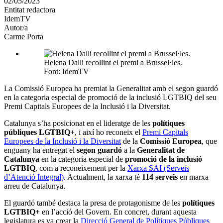
02/05/2023
altres
Entitat redactora
xarxes
IdemTV
socials
Autor/a
Carme Porta
Helena Dalli recollint el premi a Brussel·les.
Font: IdemTV
La Comissió Europea ha premiat la Generalitat amb el segon guardó
en la categoria especial de promoció de la inclusió LGTBIQ del seu
Premi Capitals Europees de la Inclusió i la Diversitat.
Catalunya s’ha posicionat en el lideratge de les
polítiques
públiques LGTBIQ+
, i així ho reconeix el
Premi Capitals
Europees de la Inclusió i la Diversitat
de la
Comissió Europea
, que
enguany ha entregat el
segon guardó
a la
Generalitat de
Catalunya
en la categoria especial de
promoció de la inclusió
LGTBIQ
, com a reconeixement per la
Xarxa SAI (Serveis
d’Atenció Integral)
. Actualment, la xarxa té
114 serveis
en marxa
arreu de Catalunya.
El guardó també destaca la presa de protagonisme de les
polítiques
LGTBIQ+
en l’acció del Govern. En concret, durant aquesta
legislatura es va crear la
Direcció General de Polítiques Públiques