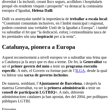
diversitat i la inclusió, creant llocs segurs, acollidors i hospitalaris
perquè els residents visquin i prosperin” va destacar la comissària
europea d’Igualtat,
Helena Dalli
.
Dalli va assenyalar també la importància de
treballar a escala local
:
“Construint comunitats inclusives, en l’àmbit municipal i regional,
podem construir una veritable Unió de la Igualtat a Europa”, i també
va subratllar el fet que “la dedicació, esforç i extraordinària tasca de
les premiades són una
inspiració
per a la resta”.
Catalunya, pionera a Europa
Aquest reconeixement a nivell europeu ve a subratllar una feina que
a Catalunya ja fa anys que es duu a terme. De fet, la
Generalitat
va
ser el
primer govern del món
a tenir un
programa executiu
específic
. A més, el Govern va formar part de l’
ILGA
, desde la qual
va liderar una
xarxa de governs inclusius
.
De manera, semblant, l’
Ajuntament de Barcelona
, i després la
mateixa Generalitat, va ser la
primera administració
a tenir un
consell de participació LGTBIQ+
. A més, diferents
administracions catalanes ja han apostat, des del 2004, per polítiques
públiques LGTBI.
Etiquetes