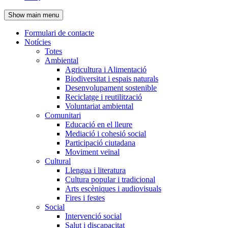
de
Show main menu
l'encapçalament
Formulari de contacte
Notícies
Navegació
Totes
principal
Ambiental
Agricultura i Alimentació
Biodiversitat i espais naturals
Desenvolupament sostenible
Reciclatge i reutilització
Voluntariat ambiental
Comunitari
Educació en el lleure
Mediació i cohesió social
Participació ciutadana
Moviment veïnal
Cultural
Llengua i literatura
Cultura popular i tradicional
Arts escèniques i audiovisuals
Fires i festes
Social
Intervenció social
Salut i discapacitat