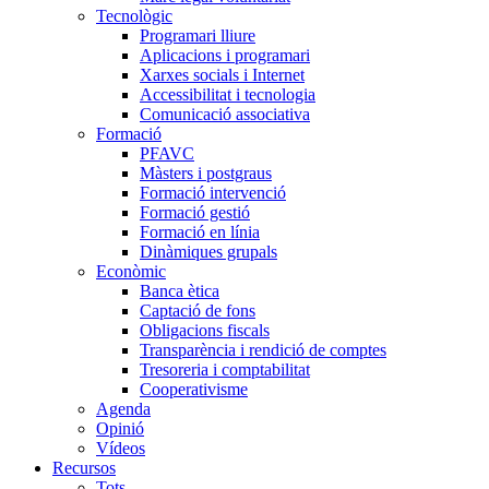
Tecnològic
Programari lliure
Aplicacions i programari
Xarxes socials i Internet
Accessibilitat i tecnologia
Comunicació associativa
Formació
PFAVC
Màsters i postgraus
Formació intervenció
Formació gestió
Formació en línia
Dinàmiques grupals
Econòmic
Banca ètica
Captació de fons
Obligacions fiscals
Transparència i rendició de comptes
Tresoreria i comptabilitat
Cooperativisme
Agenda
Opinió
Vídeos
Recursos
Tots