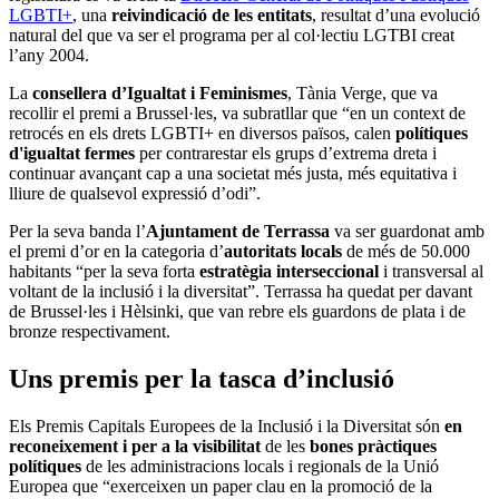
LGBTI+
, una
reivindicació de les entitats
, resultat d’una evolució
natural del que va ser el programa per al col·lectiu LGTBI creat
l’any 2004.
La
consellera d’Igualtat i Feminismes
, Tània Verge, que va
recollir el premi a Brussel·les, va subratllar que “en un context de
retrocés en els drets LGBTI+ en diversos països, calen
polítiques
d'igualtat fermes
per contrarestar els grups d’extrema dreta i
continuar avançant cap a una societat més justa, més equitativa i
lliure de qualsevol expressió d’odi”.
Per la seva banda l’
Ajuntament de Terrassa
va ser guardonat amb
el premi d’or en la categoria d’
autoritats locals
de més de 50.000
habitants “per la seva forta
estratègia interseccional
i transversal al
voltant de la inclusió i la diversitat”. Terrassa ha quedat per davant
de Brussel·les i Hèlsinki, que van rebre els guardons de plata i de
bronze respectivament.
Uns premis per la tasca d’inclusió
Els Premis Capitals Europees de la Inclusió i la Diversitat són
en
reconeixement i per a la visibilitat
de les
bones pràctiques
polítiques
de les administracions locals i regionals de la Unió
Europea que “exerceixen un paper clau en la promoció de la