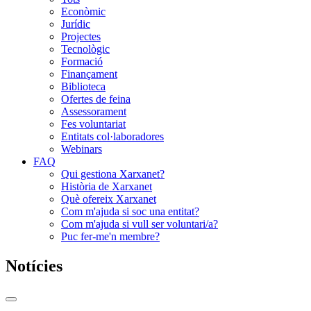
Econòmic
Jurídic
Projectes
Tecnològic
Formació
Finançament
Biblioteca
Ofertes de feina
Assessorament
Fes voluntariat
Entitats col·laboradores
Webinars
FAQ
Qui gestiona Xarxanet?
Història de Xarxanet
Què ofereix Xarxanet
Com m'ajuda si soc una entitat?
Com m'ajuda si vull ser voluntari/a?
Puc fer-me'n membre?
Notícies
Commutador