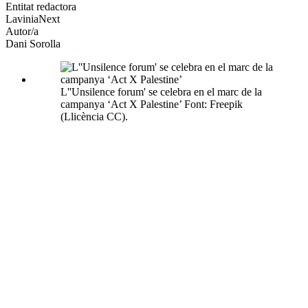
altres
Entitat redactora
xarxes
LaviniaNext
socials
Autor/a
Dani Sorolla
L''Unsilence forum' se celebra en el marc de la
campanya ‘Act X Palestine’ Font: Freepik
(Llicència CC).