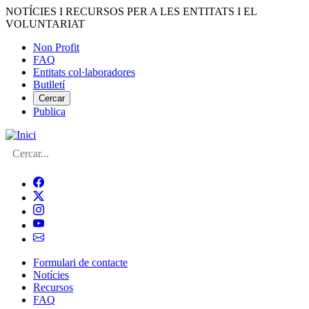
Vés
NOTÍCIES I RECURSOS PER A LES ENTITATS I EL
al
VOLUNTARIAT
contingut
Non Profit
FAQ
Menú
Entitats col·laboradores
del
Butlletí
compte
Cercar
Publica
d'usuari
Cerca
Formulari de contacte
Notícies
Navegació
Recursos
principal
FAQ