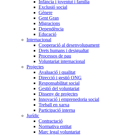
Infància i joventut i família
Exclusió social
Gènere
Gent Gran
Migracions
Dependència
Educació
Internacional
Cooperació al desenvolupament
Drets humans i desigualtat
Processos de pau
Voluntariat internacional
Projectes
Avaluació i qualitat
Direcció i gestió ONG
Responsabilitat social
Gestió del voluntariat
Disseny de projectes
Innovació i emprenedoria social
Treball en xarxa
Participació interna
Jurídic
Contractació
Normativa entitat
Marc legal voluntariat