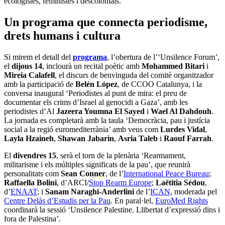
ecologistes, feministes i descolonials.
Un programa que connecta periodisme,
drets humans i cultura
Si mirem el detall del
programa
, l’obertura de l’‘Unsilence Forum’,
el
dijous 14
, inclourà un recital poètic amb
Mohammed Bitari
i
Mireia Calafell
, el discurs de benvinguda del comitè organitzador
amb la participació de
Belén López
, de CCOO Catalunya, i la
conversa inaugural ‘Periodistes al punt de mira: el preu de
documentar els crims d’Israel al genocidi a Gaza’, amb les
periodistes d’Al
Jazeera Youmna El Sayed
i
Wael Al Dahdouh
.
La jornada es completarà amb la taula ‘Democràcia, pau i justícia
social a la regió euromediterrània’ amb veus com
Lurdes Vidal
,
Layla Hzaineh
,
Shawan Jabarin
,
Asria Taleb
i
Raouf Farrah
.
El
divendres 15
, serà el torn de la plenària ‘Rearmament,
militarisme i els múltiples significats de la pau’, que reunirà
personalitats com
Sean Conner
, de l’
International Peace Bureau
;
Raffaella Bolini
, d’ARCI/
Stop Rearm Europe
;
Laëtitia Sédou
,
d’
ENAAT
; i
Sanam Naraghi-Anderlini
de l’
ICAN
, moderada pel
Centre Delàs d’Estudis per la Pau
. En paral·lel,
EuroMed Rights
coordinarà la sessió ‘Unsilence Palestine. Llibertat d’expressió dins i
fora de Palestina’.