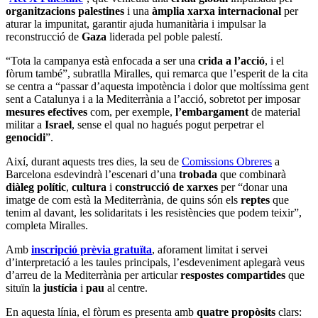
organitzacions palestines
i una
àmplia xarxa internacional
per
aturar la impunitat, garantir ajuda humanitària i impulsar la
reconstrucció de
Gaza
liderada pel poble palestí.
“Tota la campanya està enfocada a ser una
crida a l’acció
, i el
fòrum també”, subratlla Miralles, qui remarca que l’esperit de la cita
se centra a “passar d’aquesta impotència i dolor que moltíssima gent
sent a Catalunya i a la Mediterrània a l’acció, sobretot per imposar
mesures efectives
com, per exemple,
l’embargament
de material
militar a
Israel
, sense el qual no hagués pogut perpetrar el
genocidi
”.
Així, durant aquests tres dies, la seu de
Comissions Obreres
a
Barcelona esdevindrà l’escenari d’una
trobada
que combinarà
diàleg polític
,
cultura
i
construcció de xarxes
per “donar una
imatge de com està la Mediterrània, de quins són els
reptes
que
tenim al davant, les solidaritats i les resistències que podem teixir”,
completa Miralles.
Amb
inscripció prèvia gratuïta
, aforament limitat i servei
d’interpretació a les taules principals, l’esdeveniment aplegarà veus
d’arreu de la Mediterrània per articular
respostes compartides
que
situïn la
justícia
i
pau
al centre.
En aquesta línia, el fòrum es presenta amb
quatre propòsits
clars: