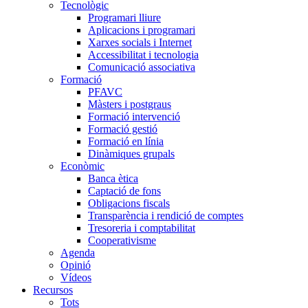
Tecnològic
Programari lliure
Aplicacions i programari
Xarxes socials i Internet
Accessibilitat i tecnologia
Comunicació associativa
Formació
PFAVC
Màsters i postgraus
Formació intervenció
Formació gestió
Formació en línia
Dinàmiques grupals
Econòmic
Banca ètica
Captació de fons
Obligacions fiscals
Transparència i rendició de comptes
Tresoreria i comptabilitat
Cooperativisme
Agenda
Opinió
Vídeos
Recursos
Tots