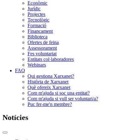
Econòmic
Jurídic
Projectes
Tecnològic
Formació
Finançament
Biblioteca
Ofertes de feina
Assessorament
Fes voluntariat
Entitats col·laboradores
Webinars
FAQ
Qui gestiona Xarxanet?
Història de Xarxanet
Què ofereix Xarxanet
Com m'ajuda si soc una entitat?
Com m'ajuda si vull ser voluntari/a?
Puc fer-me'n membre?
Notícies
Commutador
del