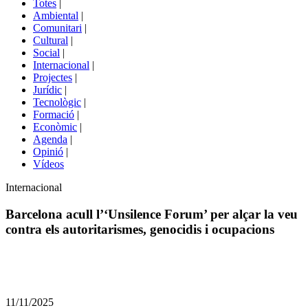
Totes
|
menú
Ambiental
|
de
Comunitari
|
portals
Cultural
|
Social
|
Internacional
|
Projectes
|
Jurídic
|
Tecnològic
|
Formació
|
Econòmic
|
Agenda
|
Opinió
|
Vídeos
Àmbit
Internacional
de
la
Barcelona acull l’‘Unsilence Forum’ per alçar la veu
notícia
contra els autoritarismes, genocidis i ocupacions
Comparteix
Compartir
en
11/11/2025