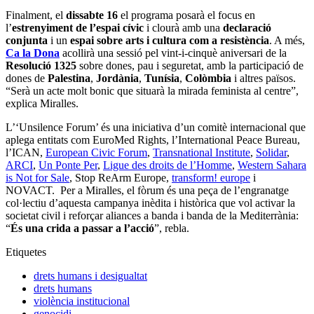
Finalment, el
dissabte 16
el programa posarà el focus en
l’
estrenyiment de l’espai cívic
i clourà amb una
declaració
conjunta
i un
espai sobre arts i cultura com a resistència
. A més,
Ca la Dona
acollirà una sessió pel vint-i-cinquè aniversari de la
Resolució 1325
sobre dones, pau i seguretat, amb la participació de
dones de
Palestina
,
Jordània
,
Tunísia
,
Colòmbia
i altres països.
“Serà un acte molt bonic que situarà la mirada feminista al centre”,
explica Miralles.
L’‘Unsilence Forum’ és una iniciativa d’un comitè internacional que
aplega entitats com EuroMed Rights, l’International Peace Bureau,
l’ICAN,
European Civic Forum
,
Transnational Institute
,
Solidar
,
ARCI
,
Un Ponte Per
,
Ligue des droits de l’Homme
,
Western Sahara
is Not for Sale
, Stop ReArm Europe,
transform! europe
i
NOVACT. Per a Miralles, el fòrum és una peça de l’engranatge
col·lectiu d’aquesta campanya inèdita i històrica que vol activar la
societat civil i reforçar aliances a banda i banda de la Mediterrània:
“
És una crida a passar a l’acció
”, rebla.
Etiquetes
drets humans i desigualtat
drets humans
violència institucional
genocidi