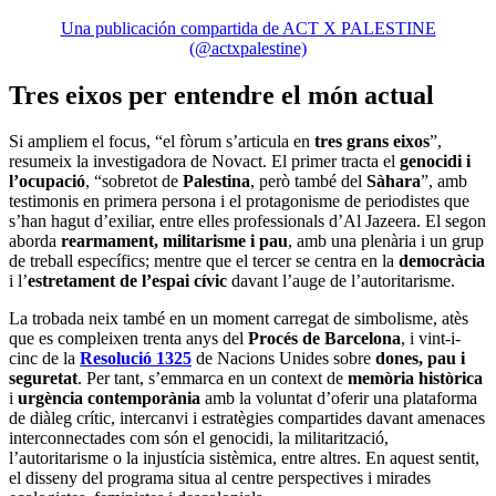
Una publicación compartida de ACT X PALESTINE
(@actxpalestine)
Tres eixos per entendre el món actual
Si ampliem el focus, “el fòrum s’articula en
tres grans eixos
”,
resumeix la investigadora de Novact. El primer tracta el
genocidi i
l’ocupació
, “sobretot de
Palestina
, però també del
Sàhara
”, amb
testimonis en primera persona i el protagonisme de periodistes que
s’han hagut d’exiliar, entre elles professionals d’Al Jazeera. El segon
aborda
rearmament, militarisme i pau
, amb una plenària i un grup
de treball específics; mentre que el tercer se centra en la
democràcia
i l’
estretament de l’espai cívic
davant l’auge de l’autoritarisme.
La trobada neix també en un moment carregat de simbolisme, atès
que es compleixen trenta anys del
Procés de Barcelona
, i vint-i-
cinc de la
Resolució 1325
de Nacions Unides sobre
dones, pau i
seguretat
. Per tant, s’emmarca en un context de
memòria històrica
i
urgència contemporània
amb la voluntat d’oferir una plataforma
de diàleg crític, intercanvi i estratègies compartides davant amenaces
interconnectades com són el genocidi, la militarització,
l’autoritarisme o la injustícia sistèmica, entre altres. En aquest sentit,
el disseny del programa situa al centre perspectives i mirades