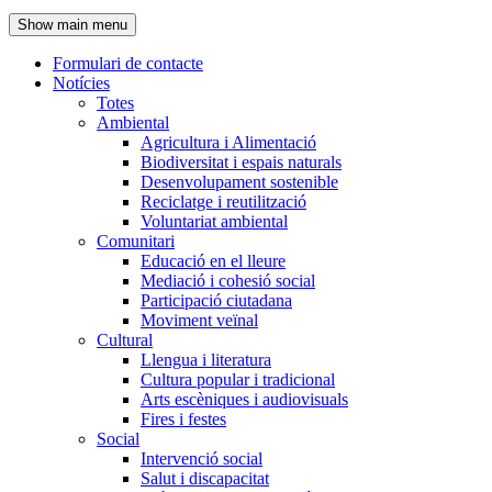
de
Show main menu
l'encapçalament
Formulari de contacte
Notícies
Navegació
Totes
principal
Ambiental
Agricultura i Alimentació
Biodiversitat i espais naturals
Desenvolupament sostenible
Reciclatge i reutilització
Voluntariat ambiental
Comunitari
Educació en el lleure
Mediació i cohesió social
Participació ciutadana
Moviment veïnal
Cultural
Llengua i literatura
Cultura popular i tradicional
Arts escèniques i audiovisuals
Fires i festes
Social
Intervenció social
Salut i discapacitat