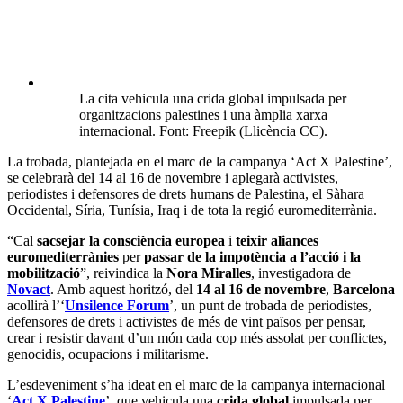
La cita vehicula una crida global impulsada per
organitzacions palestines i una àmplia xarxa
internacional. Font: Freepik (Llicència CC).
La trobada, plantejada en el marc de la campanya ‘Act X Palestine’,
se celebrarà del 14 al 16 de novembre i aplegarà activistes,
periodistes i defensores de drets humans de Palestina, el Sàhara
Occidental, Síria, Tunísia, Iraq i de tota la regió euromediterrània.
“Cal
sacsejar la consciència europea
i
teixir aliances
euromediterrànies
per
passar de la impotència a l’acció i la
mobilització
”, reivindica la
Nora Miralles
, investigadora de
Novact
. Amb aquest horitzó, del
14 al 16 de novembre
,
Barcelona
acollirà l’‘
Unsilence Forum
’, un punt de trobada de periodistes,
defensores de drets i activistes de més de vint països per pensar,
crear i resistir davant d’un món cada cop més assolat per conflictes,
genocidis, ocupacions i militarisme.
L’esdeveniment s’ha ideat en el marc de la campanya internacional
‘
Act X Palestine
’, que vehicula una
crida global
impulsada per