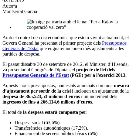
02/10/2012
altres
Autor/a
xarxes
Montserrat Garcia
socials
Amb el context de crisi econòmica que estem vivint actualment, el
Govern General ha presentat el primer projecte dels
Pressupostos
Generals de l’Estat
que enguany inclouen més ajustaments a les
partides de despesa.
El passat dissabte 30 de setembre de 2012, el Ministeri d’Hisenda,
va presentar al Congrés de Diputats el
projecte de llei dels
Pressupostos Generals de l’Estat
(PGE) per a l’exercici 2013.
Aquests nous pressupostos, han estats anunciats com una
mesura
d’ajustament per sortir de la crisi
i inclouen un ajustament de la
despesa de 365.523,53 milions d’euros
i un increment dels
ingressos de fins a 266.114,6 milions d’euros
.
El total de
la despesa estarà composta per
:
Despesa social (63,6%).
Transferències autonòmiques (17,2%).
Finançament de serveis públics bàsics (6%).