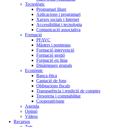
Tecnològic
Programari lliure
Aplicacions i programari
Xarxes socials i Internet
Accessibilitat i tecnologia
Comunicació associativa
Formació
PFAVC
Màsters i postgraus
Formació intervenció
Formació gestió
Formació en línia
Dinàmiques grupals
Econòmic
Banca ètica
Captació de fons
Obligacions fiscals
Transparència i rendició de comptes
Tresoreria i comptabilitat
Cooperativisme
Agenda
Opinió
Vídeos
Recursos
Tots