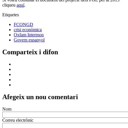
cliqueu
aquí
.
Etiquetes
FCONGD
crisi econòmica
Oxfam Intermon
Govern espanyol
Comparteix i difon
Afegeix un nou comentari
Nom
Correu electrònic