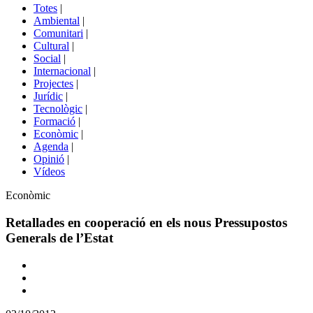
del
Totes
|
menú
Ambiental
|
de
Comunitari
|
portals
Cultural
|
Social
|
Internacional
|
Projectes
|
Jurídic
|
Tecnològic
|
Formació
|
Econòmic
|
Agenda
|
Opinió
|
Vídeos
Àmbit
Econòmic
de
la
Retallades en cooperació en els nous Pressupostos
notícia
Generals de l’Estat
Comparteix
Compartir
en