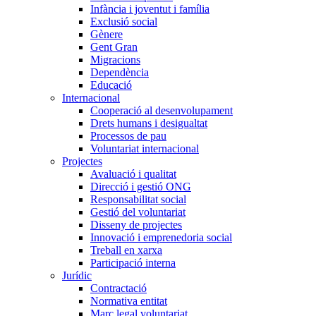
Infància i joventut i família
Exclusió social
Gènere
Gent Gran
Migracions
Dependència
Educació
Internacional
Cooperació al desenvolupament
Drets humans i desigualtat
Processos de pau
Voluntariat internacional
Projectes
Avaluació i qualitat
Direcció i gestió ONG
Responsabilitat social
Gestió del voluntariat
Disseny de projectes
Innovació i emprenedoria social
Treball en xarxa
Participació interna
Jurídic
Contractació
Normativa entitat
Marc legal voluntariat