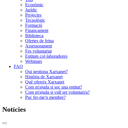
Econòmic
Jurídic
Projectes
Tecnològic
Formació
Finançament
Biblioteca
Ofertes de feina
Assessorament
Fes voluntariat
Entitats col·laboradores
Webinars
FAQ
Qui gestiona Xarxanet?
Història de Xarxanet
Què ofereix Xarxanet
Com m'ajuda si soc una entitat?
Com m'ajuda si vull ser voluntari/a?
Puc fer-me'n membre?
Notícies
Commutador