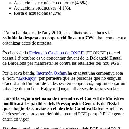
Actuacions de caràcter econòmic (4,5%).
Actuacions productives (4,1%).
Resta d’actuacions (4,6%).
D’altra banda, des de l'any 2010, les entitats socials
han vist
reduïda la despesa en cooperació fins a un 70%
i han començat a
organitzar actes de protesta.
És el cas de la
Federació Catalana de ONGD
(FCONGD) que el
passat 1 d’octubre es va concentrar davant de la Delegació Estatal
de Barcelona per manifestar-se contra les retallades del nou PGE.
Per la seva banda,
Intermón Oxfam
ha engegat una campanya sota
el nom “
32xRajoy
” per permetre que les persones que no estiguin
d’acord amb l’import de la despesa en cooperació, puguin deixar un
missatge de queixa a Rajoy mitjançant diverses de xarxes socials.
Durant
la segona setmana de novembre, el Consell de Ministres
modificarà les partides dels Pressupostos Generals de l'Estat
que s'hagin de canviar en el ple de la Cambra Baixa
. A mitjans
de desembre, aprovaran definitivament el PGE per què l'1 de gener
entrin en vigor.
Si voleu consultar el document del projecte dels PGE per al 2013