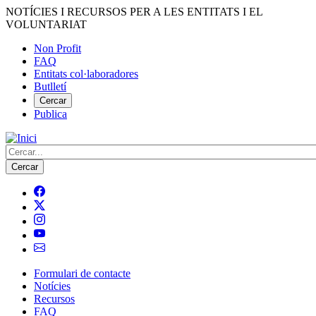
Vés
NOTÍCIES I RECURSOS PER A LES ENTITATS I EL
al
VOLUNTARIAT
contingut
Non Profit
FAQ
Menú
Entitats col·laboradores
del
Butlletí
compte
Cercar
Publica
d'usuari
Cerca
Formulari de contacte
Notícies
Navegació
Recursos
principal
FAQ