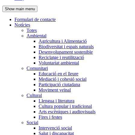
de
Show main menu
l'encapçalament
Formulari de contacte
Notícies
Navegació
Totes
principal
Ambiental
Agricultura i Alimentació
Biodiversitat i espais naturals
Desenvolupament sostenible
Reciclatge i reutilització
Voluntariat ambiental
Comunitari
Educació en el lleure
Mediació i cohesió social
Participació ciutadana
Moviment veïnal
Cultural
Llengua i literatura
Cultura popular i tradicional
Arts escèniques i audiovisuals
Fires i festes
Social
Intervenció social
Salut i discapacitat