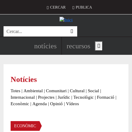
Vés al contingut
Menú del compte d'usuari
CERCAR
PUBLICA
Cerca
Navegació principal de l'encapç
notícies
recursos
Show main menu
Notícies
Totes
|
Ambiental
|
Comunitari
|
Cultural
|
Social
|
Internacional
|
Projectes
|
Jurídic
|
Tecnològic
|
Formació
|
Econòmic
|
Agenda
|
Opinió
|
Vídeos
Àmbit de la notícia
ECONÒMIC