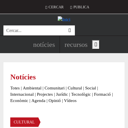
Vés al contingut
Menú del compte d'usuari
CERCAR
PUBLICA
Cerca
Navegació principal de l'encapç
notícies
recursos
Show main menu
Notícies
Totes
|
Ambiental
|
Comunitari
|
Cultural
|
Social
|
Internacional
|
Projectes
|
Jurídic
|
Tecnològic
|
Formació
|
Econòmic
|
Agenda
|
Opinió
|
Vídeos
Àmbit de la notícia
CULTURAL