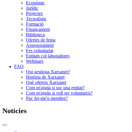
Econòmic
Jurídic
Projectes
Tecnològic
Formació
Finançament
Biblioteca
Ofertes de feina
Assessorament
Fes voluntariat
Entitats col·laboradores
Webinars
FAQ
Qui gestiona Xarxanet?
Història de Xarxanet
Què ofereix Xarxanet
Com m'ajuda si soc una entitat?
Com m'ajuda si vull ser voluntari/a?
Puc fer-me'n membre?
Notícies
Commutador
del