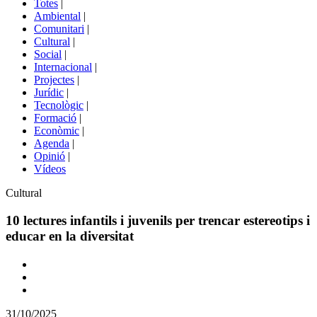
Totes
|
menú
Ambiental
|
de
Comunitari
|
portals
Cultural
|
Social
|
Internacional
|
Projectes
|
Jurídic
|
Tecnològic
|
Formació
|
Econòmic
|
Agenda
|
Opinió
|
Vídeos
Àmbit
Cultural
de
la
10 lectures infantils i juvenils per trencar estereotips i
notícia
educar en la diversitat
Comparteix
Compartir
en
31/10/2025
altres