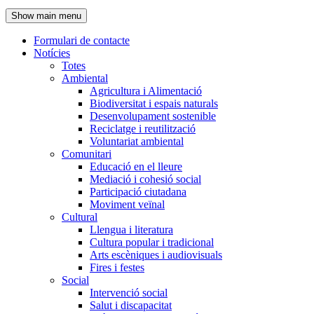
de
Show main menu
l'encapçalament
Formulari de contacte
Notícies
Navegació
Totes
principal
Ambiental
Agricultura i Alimentació
Biodiversitat i espais naturals
Desenvolupament sostenible
Reciclatge i reutilització
Voluntariat ambiental
Comunitari
Educació en el lleure
Mediació i cohesió social
Participació ciutadana
Moviment veïnal
Cultural
Llengua i literatura
Cultura popular i tradicional
Arts escèniques i audiovisuals
Fires i festes
Social
Intervenció social
Salut i discapacitat