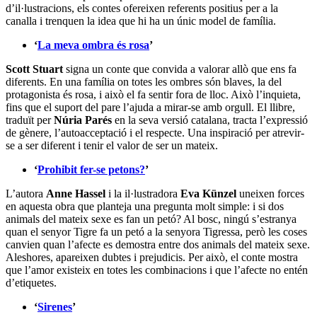
d’il·lustracions, els contes ofereixen referents positius per a la
canalla i trenquen la idea que hi ha un únic model de família.
‘
La meva ombra és rosa
’
Scott Stuart
signa un conte que convida a valorar allò que ens fa
diferents. En una família on totes les ombres són blaves, la del
protagonista és rosa, i això el fa sentir fora de lloc. Això l’inquieta,
fins que el suport del pare l’ajuda a mirar-se amb orgull. El llibre,
traduït per
Núria Parés
en la seva versió catalana, tracta l’expressió
de gènere, l’autoacceptació i el respecte. Una inspiració per atrevir-
se a ser diferent i tenir el valor de ser un mateix.
‘
Prohibit fer-se petons?
’
L’autora
Anne Hassel
i la il·lustradora
Eva Künzel
uneixen forces
en aquesta obra que planteja una pregunta molt simple: i si dos
animals del mateix sexe es fan un petó? Al bosc, ningú s’estranya
quan el senyor Tigre fa un petó a la senyora Tigressa, però les coses
canvien quan l’afecte es demostra entre dos animals del mateix sexe.
Aleshores, apareixen dubtes i prejudicis. Per això, el conte mostra
que l’amor existeix en totes les combinacions i que l’afecte no entén
d’etiquetes.
‘
Sirenes
’