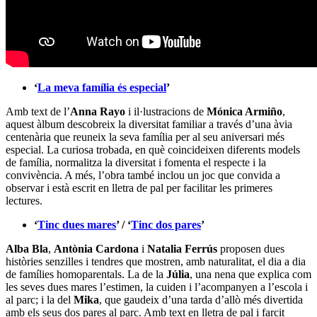
‘
La meva família és especial
’
Amb text de l’
Anna Rayo
i il·lustracions de
Mónica Armiño
,
aquest àlbum descobreix la diversitat familiar a través d’una àvia
centenària que reuneix la seva família per al seu aniversari més
especial. La curiosa trobada, en què coincideixen diferents models
de família, normalitza la diversitat i fomenta el respecte i la
convivència. A més, l’obra també inclou un joc que convida a
observar i està escrit en lletra de pal per facilitar les primeres
lectures.
‘
Tinc dues mares
’ / ‘
Tinc dos pares
’
Alba Bla
,
Antònia Cardona
i
Natalia Ferrús
proposen dues
històries senzilles i tendres que mostren, amb naturalitat, el dia a dia
de famílies homoparentals. La de la
Júlia
, una nena que explica com
les seves dues mares l’estimen, la cuiden i l’acompanyen a l’escola i
al parc; i la del
Mika
, que gaudeix d’una tarda d’allò més divertida
amb els seus dos pares al parc. Amb text en lletra de pal i farcit