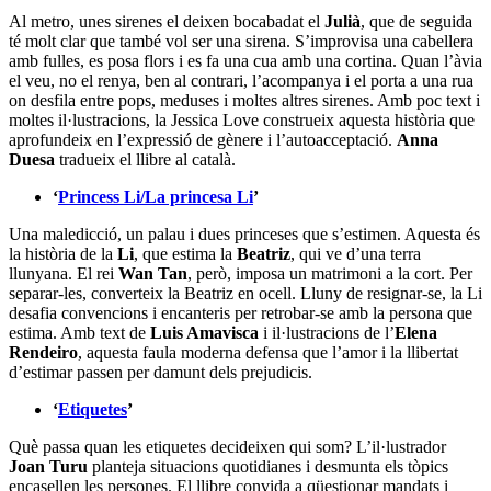
Al metro, unes sirenes el deixen bocabadat el
Julià
, que de seguida
té molt clar que també vol ser una sirena. S’improvisa una cabellera
amb fulles, es posa flors i es fa una cua amb una cortina. Quan l’àvia
el veu, no el renya, ben al contrari, l’acompanya i el porta a una rua
on desfila entre pops, meduses i moltes altres sirenes. Amb poc text i
moltes il·lustracions, la Jessica Love construeix aquesta història que
aprofundeix en l’expressió de gènere i l’autoacceptació.
Anna
Duesa
tradueix el llibre al català.
‘
Princess Li/La princesa Li
’
Una maledicció, un palau i dues princeses que s’estimen. Aquesta és
la història de la
Li
, que estima la
Beatriz
, qui ve d’una terra
llunyana. El rei
Wan Tan
, però, imposa un matrimoni a la cort. Per
separar-les, converteix la Beatriz en ocell. Lluny de resignar-se, la Li
desafia convencions i encanteris per retrobar-se amb la persona que
estima. Amb text de
Luis Amavisca
i il·lustracions de l’
Elena
Rendeiro
, aquesta faula moderna defensa que l’amor i la llibertat
d’estimar passen per damunt dels prejudicis.
‘
Etiquetes
’
Què passa quan les etiquetes decideixen qui som? L’il·lustrador
Joan Turu
planteja situacions quotidianes i desmunta els tòpics
encasellen les persones. El llibre convida a qüestionar mandats i