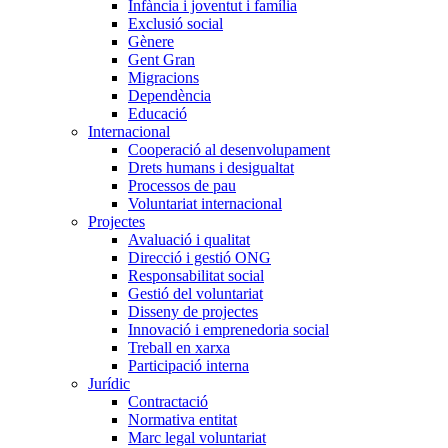
Infància i joventut i família
Exclusió social
Gènere
Gent Gran
Migracions
Dependència
Educació
Internacional
Cooperació al desenvolupament
Drets humans i desigualtat
Processos de pau
Voluntariat internacional
Projectes
Avaluació i qualitat
Direcció i gestió ONG
Responsabilitat social
Gestió del voluntariat
Disseny de projectes
Innovació i emprenedoria social
Treball en xarxa
Participació interna
Jurídic
Contractació
Normativa entitat
Marc legal voluntariat