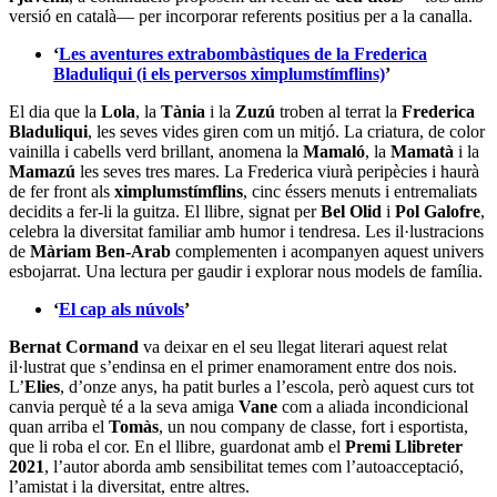
versió en català— per incorporar referents positius per a la canalla.
‘
Les aventures extrabombàstiques de la Frederica
Bladuliqui (i els perversos ximplumstímflins)
’
El dia que la
Lola
, la
Tània
i la
Zuzú
troben al terrat la
Frederica
Bladuliqui
, les seves vides giren com un mitjó. La criatura, de color
vainilla i cabells verd brillant, anomena la
Mamaló
, la
Mamatà
i la
Mamazú
les seves tres mares. La Frederica viurà peripècies i haurà
de fer front als
ximplumstímflins
, cinc éssers menuts i entremaliats
decidits a fer-li la guitza. El llibre, signat per
Bel Olid
i
Pol Galofre
,
celebra la diversitat familiar amb humor i tendresa. Les il·lustracions
de
Màriam Ben-Arab
complementen i acompanyen aquest univers
esbojarrat. Una lectura per gaudir i explorar nous models de família.
‘
El cap als núvols
’
Bernat Cormand
va deixar en el seu llegat literari aquest relat
il·lustrat que s’endinsa en el primer enamorament entre dos nois.
L’
Elies
, d’onze anys, ha patit burles a l’escola, però aquest curs tot
canvia perquè té a la seva amiga
Vane
com a aliada incondicional
quan arriba el
Tomàs
, un nou company de classe, fort i esportista,
que li roba el cor. En el llibre, guardonat amb el
Premi Llibreter
2021
, l’autor aborda amb sensibilitat temes com l’autoacceptació,
l’amistat i la diversitat, entre altres.