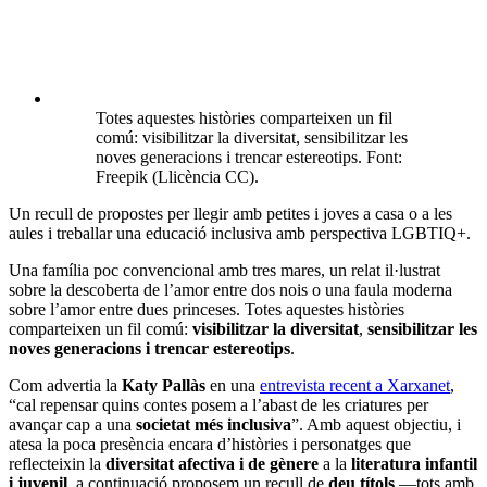
Totes aquestes històries comparteixen un fil
comú: visibilitzar la diversitat, sensibilitzar les
noves generacions i trencar estereotips. Font:
Freepik (Llicència CC).
Un recull de propostes per llegir amb petites i joves a casa o a les
aules i treballar una educació inclusiva amb perspectiva LGBTIQ+.
Una família poc convencional amb tres mares, un relat il·lustrat
sobre la descoberta de l’amor entre dos nois o una faula moderna
sobre l’amor entre dues princeses. Totes aquestes històries
comparteixen un fil comú:
visibilitzar la
diversitat
,
sensibilitzar les
noves generacions i trencar estereotips
.
Com advertia la
Katy Pallàs
en una
entrevista recent a Xarxanet
,
“cal repensar quins contes posem a l’abast de les criatures per
avançar cap a una
societat més inclusiva
”. Amb aquest objectiu, i
atesa la poca presència encara d’històries i personatges que
reflecteixin la
diversitat afectiva i de gènere
a la
literatura infantil
i juvenil
, a continuació proposem un recull de
deu títols
—tots amb