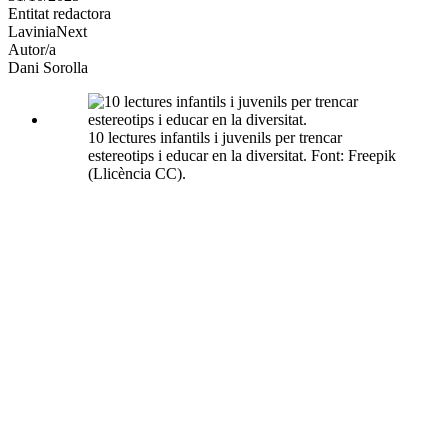
Entitat redactora
xarxes
LaviniaNext
socials
Autor/a
Dani Sorolla
10 lectures infantils i juvenils per trencar
estereotips i educar en la diversitat. Font: Freepik
(Llicència CC).