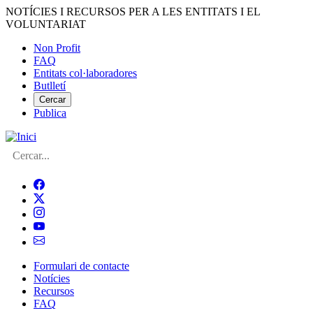
Vés
NOTÍCIES I RECURSOS PER A LES ENTITATS I EL
al
VOLUNTARIAT
contingut
Non Profit
FAQ
Menú
Entitats col·laboradores
del
Butlletí
compte
Cercar
Publica
d'usuari
Cerca
Formulari de contacte
Notícies
Navegació
Recursos
principal
FAQ