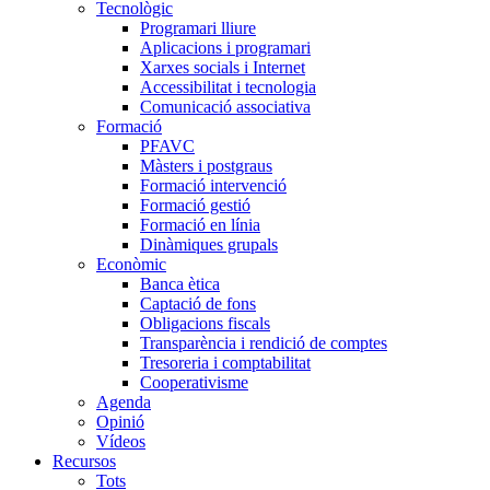
Tecnològic
Programari lliure
Aplicacions i programari
Xarxes socials i Internet
Accessibilitat i tecnologia
Comunicació associativa
Formació
PFAVC
Màsters i postgraus
Formació intervenció
Formació gestió
Formació en línia
Dinàmiques grupals
Econòmic
Banca ètica
Captació de fons
Obligacions fiscals
Transparència i rendició de comptes
Tresoreria i comptabilitat
Cooperativisme
Agenda
Opinió
Vídeos
Recursos
Tots