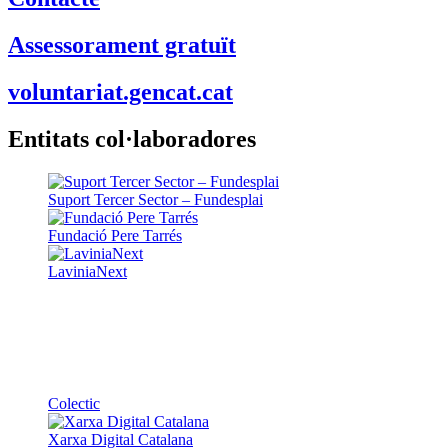
Assessorament gratuït
voluntariat.gencat.cat
Entitats col·laboradores
Suport Tercer Sector – Fundesplai
Fundació Pere Tarrés
LaviniaNext
Colectic
Xarxa Digital Catalana