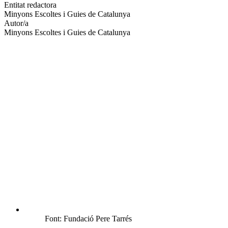
altres
Entitat redactora
xarxes
Minyons Escoltes i Guies de Catalunya
socials
Autor/a
Minyons Escoltes i Guies de Catalunya
Font: Fundació Pere Tarrés