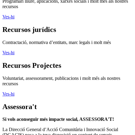
Programari lliure, aplicacions, xarxes socials i molt més als nostres
recursos
Ves-hi
Recursos jurídics
Contractació, normativa d’entitats, marc legals i molt més
Ves-hi
Recursos Projectes
Voluntariat, assessorament, publicacions i molt més als nostres
recursos
Ves-hi
Assessora't
Si vols aconseguir més impacte social, ASSESSORA'T!
La
Direcció General d’Acció Comunitària i Innovació Social
(DGACIS)
posa a la teva disposició un conjunt de serveis