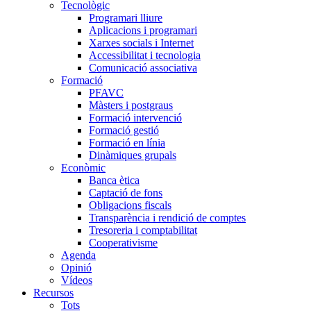
Tecnològic
Programari lliure
Aplicacions i programari
Xarxes socials i Internet
Accessibilitat i tecnologia
Comunicació associativa
Formació
PFAVC
Màsters i postgraus
Formació intervenció
Formació gestió
Formació en línia
Dinàmiques grupals
Econòmic
Banca ètica
Captació de fons
Obligacions fiscals
Transparència i rendició de comptes
Tresoreria i comptabilitat
Cooperativisme
Agenda
Opinió
Vídeos
Recursos
Tots