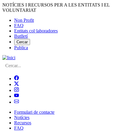
Vés
NOTÍCIES I RECURSOS PER A LES ENTITATS I EL
al
VOLUNTARIAT
contingut
Non Profit
FAQ
Menú
Entitats col·laboradores
del
Butlletí
compte
Cercar
Publica
d'usuari
Cerca
Formulari de contacte
Notícies
Navegació
Recursos
principal
FAQ