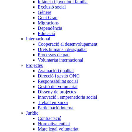
Infància i joventut i família
Exclusió social
Gènere
Gent Gran
Migracions
Dependència
Educació
Internacional
Cooperació al desenvolupament
Drets humans i desigualtat
Processos de pau
Voluntariat internacional
Projectes
Avaluació i qualitat
Direcció i gestió ONG
Responsabilitat social
Gestió del voluntariat
Disseny de projectes
Innovació i emprenedoria social
Treball en xarxa
Participació interna
Jurídic
Contractació
Normativa entitat
Marc legal voluntariat