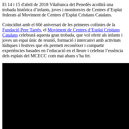
El 14 i 15 d'abril de 2018 Vilafranca del Penedès acollirà una
trobada històrica d’infants, joves i monitors/es de Centres d’Esplai
federats al Moviment de Centres d’Esplai Cristians Catalans.
Coincidint amb el 60è aniversari de les primeres colònies de la
Fundació Pere Tarrés
, el
Moviment de Centres d’Esplai Cristians
Catalans
celebrarà aquesta gran trobada, que vol oferir als infants i
joves un espai únic de reunió, formació i intercanvi amb activitats
lúdiques i festives que els permeti reconèixer i compartir
experiències basades en l’educació en el lleure i celebrar l’essència
dels esplais del MCECC com mai abans s’ha fet.