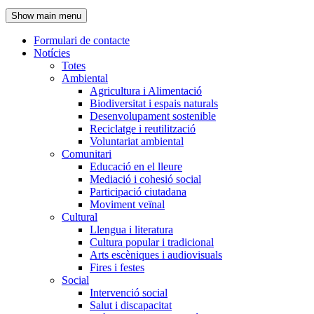
de
Show main menu
l'encapçalament
Formulari de contacte
Notícies
Navegació
Totes
principal
Ambiental
Agricultura i Alimentació
Biodiversitat i espais naturals
Desenvolupament sostenible
Reciclatge i reutilització
Voluntariat ambiental
Comunitari
Educació en el lleure
Mediació i cohesió social
Participació ciutadana
Moviment veïnal
Cultural
Llengua i literatura
Cultura popular i tradicional
Arts escèniques i audiovisuals
Fires i festes
Social
Intervenció social
Salut i discapacitat