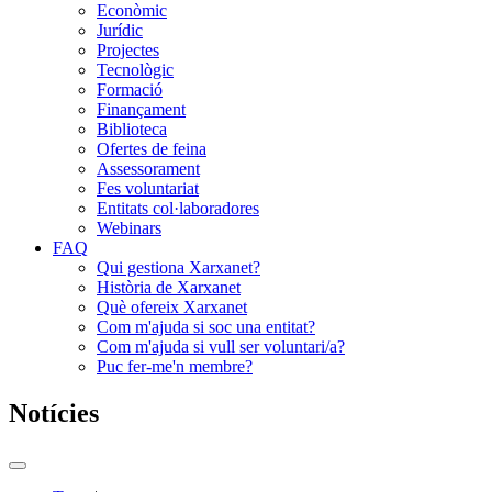
Econòmic
Jurídic
Projectes
Tecnològic
Formació
Finançament
Biblioteca
Ofertes de feina
Assessorament
Fes voluntariat
Entitats col·laboradores
Webinars
FAQ
Qui gestiona Xarxanet?
Història de Xarxanet
Què ofereix Xarxanet
Com m'ajuda si soc una entitat?
Com m'ajuda si vull ser voluntari/a?
Puc fer-me'n membre?
Notícies
Commutador
del