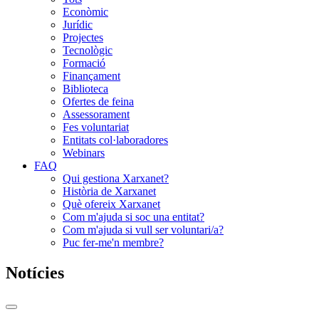
Econòmic
Jurídic
Projectes
Tecnològic
Formació
Finançament
Biblioteca
Ofertes de feina
Assessorament
Fes voluntariat
Entitats col·laboradores
Webinars
FAQ
Qui gestiona Xarxanet?
Història de Xarxanet
Què ofereix Xarxanet
Com m'ajuda si soc una entitat?
Com m'ajuda si vull ser voluntari/a?
Puc fer-me'n membre?
Notícies
Commutador