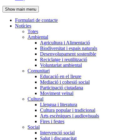
de
Show main menu
l'encapçalament
Formulari de contacte
Notícies
Navegació
Totes
principal
Ambiental
Agricultura i Alimentació
Biodiversitat i espais naturals
Desenvolupament sostenible
Reciclatge i reutilització
Voluntariat ambiental
Comunitari
Educació en el lleure
Mediació i cohesió social
Participació ciutadana
Moviment veïnal
Cultural
Llengua i literatura
Cultura popular i tradicional
Arts escèniques i audiovisuals
Fires i festes
Social
Intervenció social
Salut i discapacitat