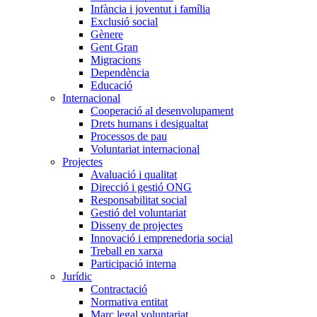
Infància i joventut i família
Exclusió social
Gènere
Gent Gran
Migracions
Dependència
Educació
Internacional
Cooperació al desenvolupament
Drets humans i desigualtat
Processos de pau
Voluntariat internacional
Projectes
Avaluació i qualitat
Direcció i gestió ONG
Responsabilitat social
Gestió del voluntariat
Disseny de projectes
Innovació i emprenedoria social
Treball en xarxa
Participació interna
Jurídic
Contractació
Normativa entitat
Marc legal voluntariat