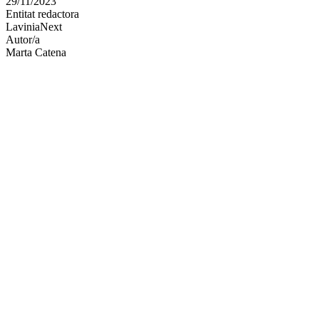
29/11/2023
altres
Entitat redactora
xarxes
LaviniaNext
socials
Autor/a
Marta Catena