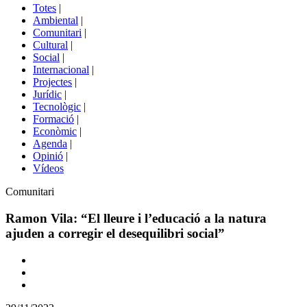
del
Totes
|
menú
Ambiental
|
de
Comunitari
|
portals
Cultural
|
Social
|
Internacional
|
Projectes
|
Jurídic
|
Tecnològic
|
Formació
|
Econòmic
|
Agenda
|
Opinió
|
Vídeos
Àmbit
Comunitari
de
la
Ramon Vila: “El lleure i l’educació a la natura
notícia
ajuden a corregir el desequilibri social”
Comparteix
Compartir
en