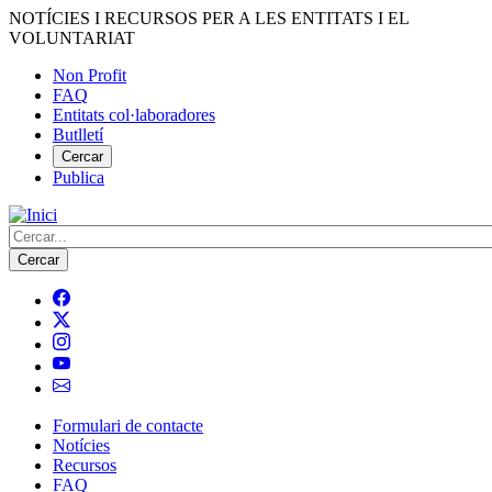
Vés
NOTÍCIES I RECURSOS PER A LES ENTITATS I EL
al
VOLUNTARIAT
contingut
Non Profit
FAQ
Menú
Entitats col·laboradores
del
Butlletí
compte
Cercar
Publica
d'usuari
Cerca
Formulari de contacte
Notícies
Navegació
Recursos
principal
FAQ