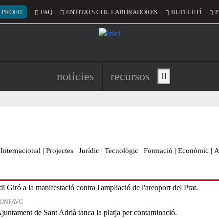
 del compte d'usuari
 PROFIT
FAQ
ENTITATS COL·LABORADORES
BUTLLETÍ
P
Navegació principal de l'encapç
notícies
recursos
Show main menu
Internacional
|
Projectes
|
Jurídic
|
Tecnològic
|
Formació
|
Econòmic
|
A
 CONFAVC