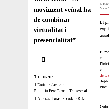
El movi
moviment veïnal ha
Marea 
de combinar
El p
virtualitat i
expli
acce
presencialitat”
El mov
Comparteix
en la
l’inic
Compartir en altres xarxes socials
camin
de Ca
15/10/2021
digita
Entitat redactora
vincu
Fundació Pere Tarrés - Transversal
Autor/a
Ignasi Escudero Ruiz
Quin 