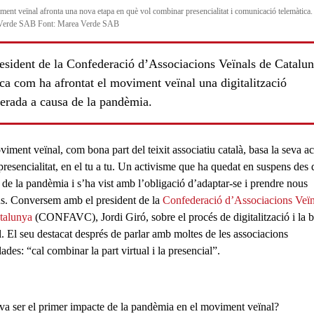
ment veïnal afronta una nova etapa en què vol combinar presencialitat i comunicació telemàtica.
Verde SAB Font: Marea Verde SAB
resident de la Confederació d’Associacions Veïnals de Catalu
ca com ha afrontat el moviment veïnal una digitalització
lerada a causa de la pandèmia.
iment veïnal, com bona part del teixit associatiu català, basa la seva act
presencialitat
, en el tu a tu. Un activisme que ha quedat en suspens des 
i de la pandèmia i s’ha vist amb l’obligació d’adaptar-se i prendre nous
s. Conversem amb el president de la
Confederació d’Associacions Veïn
talunya
(CONFAVC),
Jordi Giró
, sobre el procés de digitalització i la 
l. El seu destacat després de parlar amb moltes de les associacions
lades: “
cal combinar la part virtual i la presencial
”.
va ser el primer impacte de la pandèmia en el moviment veïnal?