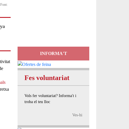
 Font:
Servei
d'Assessorament
nya
gratuït per a entitats
INFORMA'T
ivitat
de
Fes voluntariat
als
bretxa
Vols fer voluntariat? Informa't i
troba el teu lloc
Ves-hi