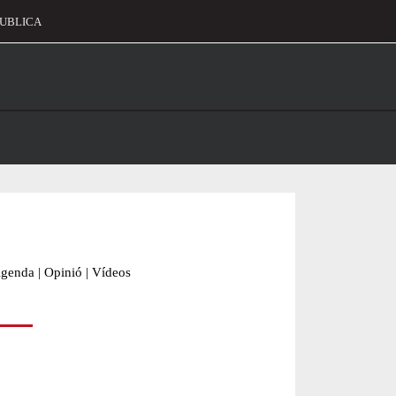
UBLICA
alament
genda
|
Opinió
|
Vídeos