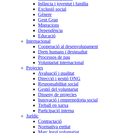
Infància i joventut i família
Exclusió social
Gènere
Gent Gran
Migracions
Dependència
Educació
Internacional
Cooperació al desenvolupament
Drets humans i desigualtat
Processos de pau
Voluntariat internacional
Projectes
Avaluació i qualitat
Direcció i gestió ONG
Responsabilitat social
Gestió del voluntariat
Disseny de projectes
Innovació i emprenedoria social
Treball en xarxa
Participació interna
Jurídic
Contractació
Normativa entitat
Marc legal voluntariat