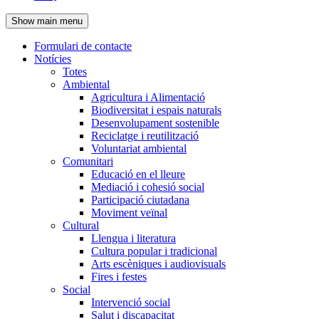
de
Show main menu
l'encapçalament
Formulari de contacte
Notícies
Navegació
Totes
principal
Ambiental
Agricultura i Alimentació
Biodiversitat i espais naturals
Desenvolupament sostenible
Reciclatge i reutilització
Voluntariat ambiental
Comunitari
Educació en el lleure
Mediació i cohesió social
Participació ciutadana
Moviment veïnal
Cultural
Llengua i literatura
Cultura popular i tradicional
Arts escèniques i audiovisuals
Fires i festes
Social
Intervenció social
Salut i discapacitat