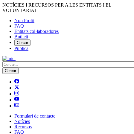
Vés
NOTÍCIES I RECURSOS PER A LES ENTITATS I EL
al
VOLUNTARIAT
contingut
Non Profit
FAQ
Menú
Entitats col·laboradores
del
Butlletí
compte
Cercar
Publica
d'usuari
Cerca
Formulari de contacte
Notícies
Navegació
Recursos
principal
FAQ