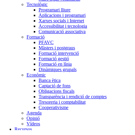
Tecnològic
Programari lliure
Aplicacions i programari
Xarxes socials i Internet
Accessibilitat i tecnologia
Comunicació associativa
Formació
PFAVC
Màsters i postgraus
Formació intervenció
Formació gestió
Formació en línia
Dinàmiques grupals
Econòmic
Banca ètica
Captació de fons
Obligacions fiscals
Transparència i rendició de comptes
Tresoreria i comptabilitat
Cooperativisme
Agenda
Opinió
Vídeos
Recursos
Tots