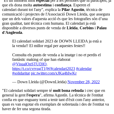
"És un moment molt
especial
per a les persones que hi participen, ja
que els dona molta
autoestima
i
confiança
. Esperen el
calendari durant tot l'any", explica la
Pilar Agustín
, tècnica de
comunicació i projectes de l'Associació Down Lleida, que assegura
que un dels valors d'aquesta acció és que les fotografies són d’una
gran qualitat, tant tècnica com humana. El calendari ja està
disponible a diversos punts de venda de
Lleida
,
Corbins
i
Palau
d'Anglesola
.
El calendari solidari 2023 de DOWN LLEIDA ja està a
la venda!! El millor regal per aquestes festes!!
Consulta els punts de venda a la imatge i no et perdis el
fantàstic making of que han elaborat
@VisualOnSTUDIO
.
https://t.co/cvrvugT1jW
#calendari2023
#calendar
#solidaritat
pic.twitter.com/xJKa4hIwKr
— Down Lleida (@DownLleida)
November 28, 2022
"El calendari solidari sempre té
molt bona rebuda
i crec que en
general la gent
l'espera
", afirma Agustín. La tècnica de l'entitat
confia en que enguany torni a tenir tant d'èxit com l'any anterior,
quan es van esgotar els exemplars de sobretaula i des de l'entitat va
haver de fer una segona tirada.