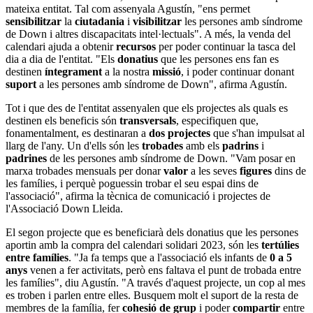
mateixa entitat. Tal com assenyala Agustín, "ens permet
sensibilitzar
la
ciutadania
i
visibilitzar
les persones amb síndrome
de Down i altres discapacitats intel·lectuals". A més, la venda del
calendari ajuda a obtenir
recursos
per poder continuar la tasca del
dia a dia de l'entitat. "Els
donatius
que les persones ens fan es
destinen
íntegrament
a la nostra
missió
, i poder continuar donant
suport
a les persones amb síndrome de Down", afirma Agustín.
Tot i que des de l'entitat assenyalen que els projectes als quals es
destinen els beneficis són
transversals
, especifiquen que,
fonamentalment, es destinaran a
dos projectes
que s'han impulsat al
llarg de l'any. Un d'ells són les
trobades
amb els
padrins
i
padrines
de les persones amb síndrome de Down. "Vam posar en
marxa trobades mensuals per donar
valor
a les seves
figures
dins de
les famílies, i perquè poguessin trobar el seu espai dins de
l'associació", afirma la tècnica de comunicació i projectes de
l'Associació Down Lleida.
El segon projecte que es beneficiarà dels donatius que les persones
aportin amb la compra del calendari solidari 2023, són les
tertúlies
entre famílies
. "Ja fa temps que a l'associació els infants de
0 a 5
anys
venen a fer activitats, però ens faltava el punt de trobada entre
les famílies", diu Agustín. "A través d'aquest projecte, un cop al mes
es troben i parlen entre elles. Busquem molt el suport de la resta de
membres de la família, fer
cohesió de grup
i poder
compartir
entre