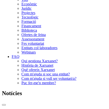
Econòmic
Jurídic
Projectes
Tecnològic
Formació
Finançament
Biblioteca
Ofertes de feina
Assessorament
Fes voluntariat
Entitats col·laboradores
Webinars
FAQ
Qui gestiona Xarxanet?
Història de Xarxanet
Què ofereix Xarxanet
Com m'ajuda si soc una entitat?
Com m'ajuda si vull ser voluntari/a?
Puc fer-me'n membre?
Notícies
Commutador