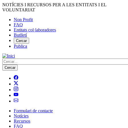
Vés
NOTÍCIES I RECURSOS PER A LES ENTITATS I EL
al
VOLUNTARIAT
contingut
Non Profit
FAQ
Menú
Entitats col·laboradores
del
Butlletí
compte
Cercar
Publica
d'usuari
Cerca
Formulari de contacte
Notícies
Navegació
Recursos
principal
FAQ