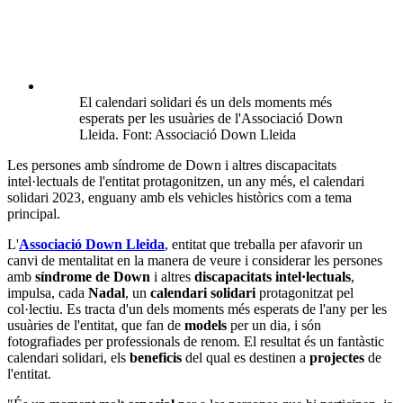
El calendari solidari és un dels moments més
esperats per les usuàries de l'Associació Down
Lleida. Font: Associació Down Lleida
Les persones amb síndrome de Down i altres discapacitats
intel·lectuals de l'entitat protagonitzen, un any més, el calendari
solidari 2023, enguany amb els vehicles històrics com a tema
principal.
L'
Associació Down Lleida
, entitat que treballa per afavorir un
canvi de mentalitat en la manera de veure i considerar les persones
amb
síndrome de Down
i altres
discapacitats intel·lectuals
,
impulsa, cada
Nadal
, un
calendari solidari
protagonitzat pel
col·lectiu. Es tracta d'un dels moments més esperats de l'any per les
usuàries de l'entitat, que fan de
models
per un dia, i són
fotografiades per professionals de renom. El resultat és un fantàstic
calendari solidari, els
beneficis
del qual es destinen a
projectes
de
l'entitat.