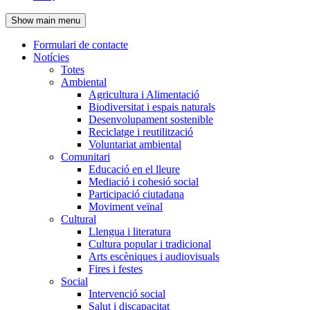
de
Show main menu
l'encapçalament
Formulari de contacte
Notícies
Navegació
Totes
principal
Ambiental
Agricultura i Alimentació
Biodiversitat i espais naturals
Desenvolupament sostenible
Reciclatge i reutilització
Voluntariat ambiental
Comunitari
Educació en el lleure
Mediació i cohesió social
Participació ciutadana
Moviment veïnal
Cultural
Llengua i literatura
Cultura popular i tradicional
Arts escèniques i audiovisuals
Fires i festes
Social
Intervenció social
Salut i discapacitat