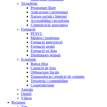
Tecnològic
Programari lliure
Aplicacions i programari
Xarxes socials i Internet
Accessibilitat i tecnologia
Comunicació associativa
Formació
PFAVC
Màsters i postgraus
Formació intervenció
Formació gestió
Formació en línia
Dinàmiques grupals
Econòmic
Banca ètica
Captació de fons
Obligacions fiscals
Transparència i rendició de comptes
Tresoreria i comptabilitat
Cooperativisme
Agenda
Opinió
Vídeos
Recursos
Tots