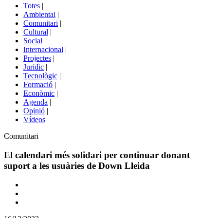
del
Totes
|
menú
Ambiental
|
de
Comunitari
|
portals
Cultural
|
Social
|
Internacional
|
Projectes
|
Jurídic
|
Tecnològic
|
Formació
|
Econòmic
|
Agenda
|
Opinió
|
Vídeos
Àmbit
Comunitari
de
la
El calendari més solidari per continuar donant
notícia
suport a les usuàries de Down Lleida
Comparteix
Compartir
en