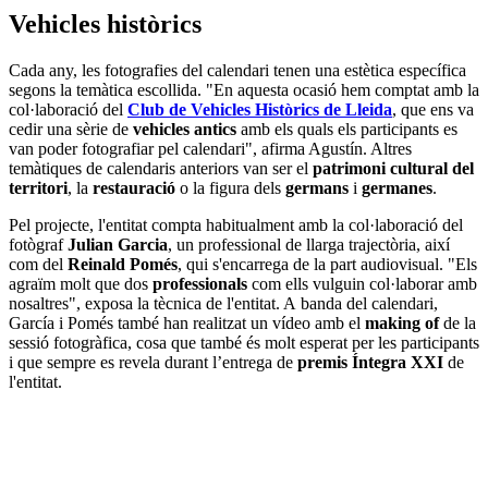
Vehicles històrics
Cada any, les fotografies del calendari tenen una estètica específica
segons la temàtica escollida. "En aquesta ocasió hem comptat amb la
col·laboració del
Club de Vehicles Històrics de Lleida
, que ens va
cedir una sèrie de
vehicles antics
amb els quals els participants es
van poder fotografiar pel calendari", afirma Agustín. Altres
temàtiques de calendaris anteriors van ser el
patrimoni cultural del
territori
, la
restauració
o la figura dels
germans
i
germanes
.
Pel projecte, l'entitat compta habitualment amb la col·laboració del
fotògraf
Julian Garcia
, un professional de llarga trajectòria, així
com del
Reinald Pomés
, qui s'encarrega de la part audiovisual. "Els
agraïm molt que dos
professionals
com ells vulguin col·laborar amb
nosaltres", exposa la tècnica de l'entitat. A banda del calendari,
García i Pomés també han realitzat un vídeo amb el
making of
de la
sessió fotogràfica, cosa que també és molt esperat per les participants
i que sempre es revela durant l’entrega de
premis Íntegra XXI
de
l'entitat.