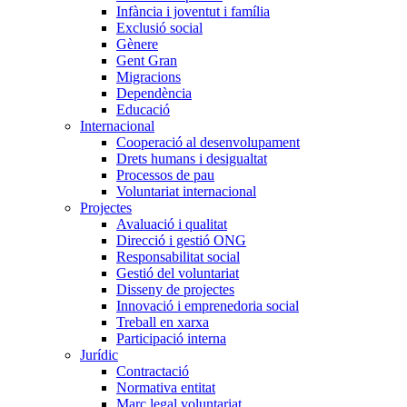
Infància i joventut i família
Exclusió social
Gènere
Gent Gran
Migracions
Dependència
Educació
Internacional
Cooperació al desenvolupament
Drets humans i desigualtat
Processos de pau
Voluntariat internacional
Projectes
Avaluació i qualitat
Direcció i gestió ONG
Responsabilitat social
Gestió del voluntariat
Disseny de projectes
Innovació i emprenedoria social
Treball en xarxa
Participació interna
Jurídic
Contractació
Normativa entitat
Marc legal voluntariat