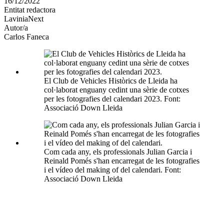
16/12/2022
altres
Entitat redactora
xarxes
LaviniaNext
socials
Autor/a
Carlos Faneca
El Club de Vehicles Històrics de Lleida ha
col·laborat enguany cedint una sèrie de cotxes
per les fotografies del calendari 2023. Font:
Associació Down Lleida
Com cada any, els professionals Julian Garcia i
Reinald Pomés s'han encarregat de les fotografies
i el vídeo del making of del calendari. Font:
Associació Down Lleida