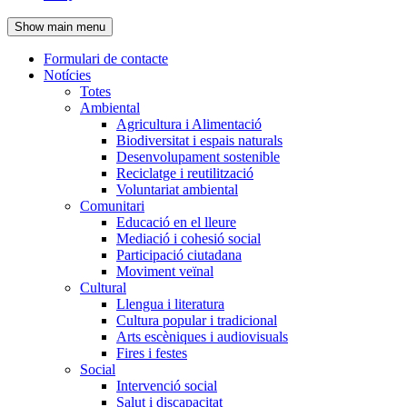
de
Show main menu
l'encapçalament
Formulari de contacte
Notícies
Navegació
Totes
principal
Ambiental
Agricultura i Alimentació
Biodiversitat i espais naturals
Desenvolupament sostenible
Reciclatge i reutilització
Voluntariat ambiental
Comunitari
Educació en el lleure
Mediació i cohesió social
Participació ciutadana
Moviment veïnal
Cultural
Llengua i literatura
Cultura popular i tradicional
Arts escèniques i audiovisuals
Fires i festes
Social
Intervenció social
Salut i discapacitat