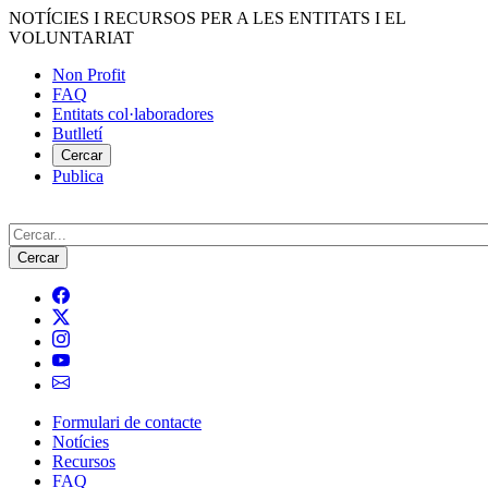
Vés
NOTÍCIES I RECURSOS PER A LES ENTITATS I EL
al
VOLUNTARIAT
contingut
Non Profit
FAQ
Menú
Entitats col·laboradores
del
Butlletí
compte
Cercar
Publica
d'usuari
Cerca
Formulari de contacte
Notícies
Navegació
Recursos
principal
FAQ