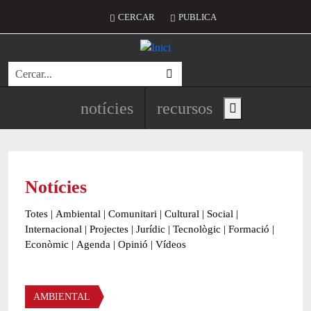
Vés al contingut
Menú del compte d'usuari
CERCAR
PUBLICA
Cerca
Navegació principal de l'encapç
notícies
recursos
Show main menu
Notícies
Totes
|
Ambiental
|
Comunitari
|
Cultural
|
Social
|
Internacional
|
Projectes
|
Jurídic
|
Tecnològic
|
Formació
|
Econòmic
|
Agenda
|
Opinió
|
Vídeos
Àmbit de la notícia
AMBIENTAL