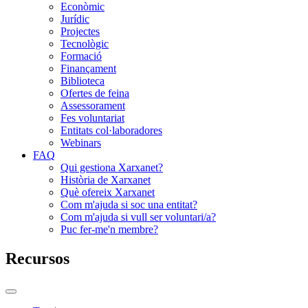
Econòmic
Jurídic
Projectes
Tecnològic
Formació
Finançament
Biblioteca
Ofertes de feina
Assessorament
Fes voluntariat
Entitats col·laboradores
Webinars
FAQ
Qui gestiona Xarxanet?
Història de Xarxanet
Què ofereix Xarxanet
Com m'ajuda si soc una entitat?
Com m'ajuda si vull ser voluntari/a?
Puc fer-me'n membre?
Recursos
Commutador
del