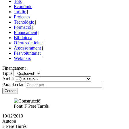
Tots
|
menú
Econòmic
|
de
Jurídic
|
portals
Projectes
|
Tecnològic
|
Formació
|
Finançament
|
Biblioteca
|
Ofertes de feina
|
Assessorament
|
Fes voluntariat
|
Webinars
Finançament
Tipus
Àmbit
Paraula clau
Font: F Pere Tarrés
Article
10/12/2010
publicat
Autor/a
el:
F Pere Tarrés