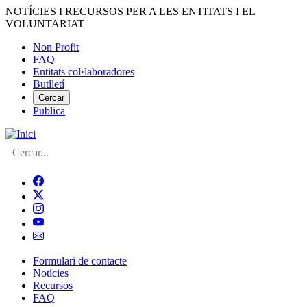
Vés
NOTÍCIES I RECURSOS PER A LES ENTITATS I EL
al
VOLUNTARIAT
contingut
Non Profit
FAQ
Menú
Entitats col·laboradores
del
Butlletí
compte
Cercar
Publica
d'usuari
Cerca
Formulari de contacte
Notícies
Navegació
Recursos
principal
FAQ