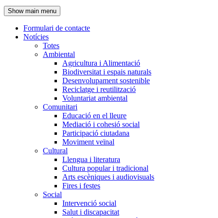
de
Show main menu
l'encapçalament
Formulari de contacte
Notícies
Navegació
Totes
principal
Ambiental
Agricultura i Alimentació
Biodiversitat i espais naturals
Desenvolupament sostenible
Reciclatge i reutilització
Voluntariat ambiental
Comunitari
Educació en el lleure
Mediació i cohesió social
Participació ciutadana
Moviment veïnal
Cultural
Llengua i literatura
Cultura popular i tradicional
Arts escèniques i audiovisuals
Fires i festes
Social
Intervenció social
Salut i discapacitat