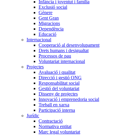
Infància i joventut i família
Exclusió social
Gènere
Gent Gran
Migracions
Dependència
Educació
Internacional
Cooperació al desenvolupament
Drets humans i desigualtat
Processos de pau
Voluntariat internacional
Projectes
Avaluació i qualitat
Direcció i gestió ONG
Responsabilitat social
Gestió del voluntariat
Disseny de projectes
Innovació i emprenedoria social
Treball en xarxa
Participació interna
Jurídic
Contractació
Normativa entitat
Marc legal voluntariat