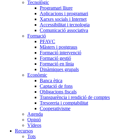
Tecnològic
Programari lliure
Aplicacions i programari
Xarxes socials i Internet
Accessibilitat i tecnologia
Comunicació associativa
Formació
PFAVC
Màsters i postgraus
Formació intervenció
Formació gestió
Formació en línia
Dinàmiques grupals
Econòmic
Banca ètica
Captació de fons
Obligacions fiscals
Transparència i rendició de comptes
Tresoreria i comptabilitat
Cooperativisme
Agenda
Opinió
Vídeos
Recursos
Tots