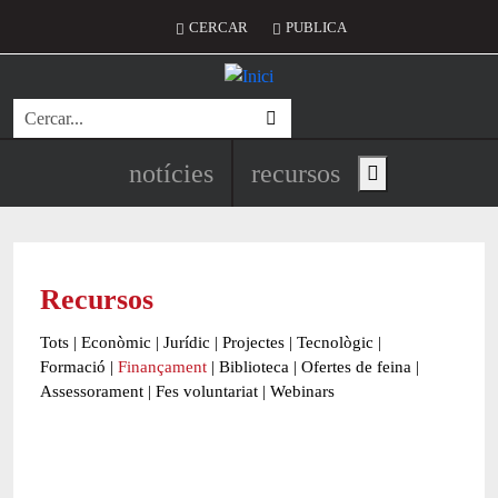
Vés al contingut
Menú del compte d'usuari
CERCAR
PUBLICA
Cerca
Navegació principal de l'encapç
notícies
recursos
Show main menu
Recursos
Tots
|
Econòmic
|
Jurídic
|
Projectes
|
Tecnològic
|
Formació
|
Finançament
|
Biblioteca
|
Ofertes de feina
|
Assessorament
|
Fes voluntariat
|
Webinars