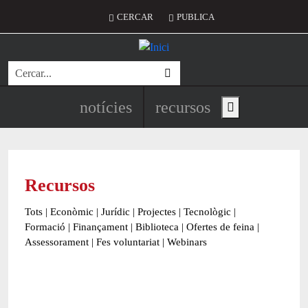
Vés al contingut
Menú del compte d'usuari
CERCAR
PUBLICA
Cerca
Navegació principal de l'encapç
notícies
recursos
Show main menu
Recursos
Tots
|
Econòmic
|
Jurídic
|
Projectes
|
Tecnològic
|
Formació
|
Finançament
|
Biblioteca
|
Ofertes de feina
|
Assessorament
|
Fes voluntariat
|
Webinars