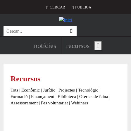
Vés al contingut
Menú del compte d'usuari
CERCAR
PUBLICA
Cerca
Navegació principal de l'encapç
notícies
recursos
Show main menu
Recursos
Tots
|
Econòmic
|
Jurídic
|
Projectes
|
Tecnològic
|
Formació
|
Finançament
|
Biblioteca
|
Ofertes de feina
|
Assessorament
|
Fes voluntariat
|
Webinars