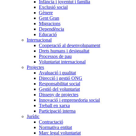
Infància i joventut i família
Exclusió social
Gènere
Gent Gran
Migracions
Dependència
Educació
Internacional
Cooperació al desenvolupament
Drets humans i desigualtat
Processos de pau
Voluntariat internacional
Projectes
Avaluació i qualitat
Direcció i gestió ONG
Responsabilitat social
Gestió del voluntariat
Disseny de projectes
Innovació i emprenedoria social
Treball en xarxa
Participació interna
Jurídic
Contractació
Normativa entitat
Marc legal voluntariat