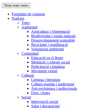
de
Show main menu
l'encapçalament
Formulari de contacte
Notícies
Navegació
Totes
principal
Ambiental
Agricultura i Alimentació
Biodiversitat i espais naturals
Desenvolupament sostenible
Reciclatge i reutilització
Voluntariat ambiental
Comunitari
Educació en el lleure
Mediació i cohesió social
Participació ciutadana
Moviment veïnal
Cultural
Llengua i literatura
Cultura popular i tradicional
Arts escèniques i audiovisuals
Fires i festes
Social
Intervenció social
Salut i discapacitat