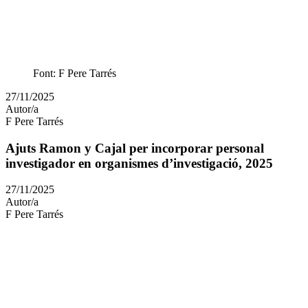
Font: F Pere Tarrés
Article
27/11/2025
publicat
Autor/a
el:
F Pere Tarrés
Ajuts Ramon y Cajal per incorporar personal
investigador en organismes d’investigació, 2025
Article
27/11/2025
publicat
Autor/a
el:
F Pere Tarrés