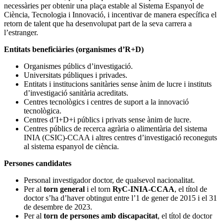
necessàries per obtenir una plaça estable al Sistema Espanyol de
Ciència, Tecnologia i Innovació, i incentivar de manera específica el
retorn de talent que ha desenvolupat part de la seva carrera a
l’estranger.
Entitats beneficiàries (organismes d’R+D)
Organismes públics d’investigació.
Universitats públiques i privades.
Entitats i institucions sanitàries sense ànim de lucre i instituts
d’investigació sanitària acreditats.
Centres tecnològics i centres de suport a la innovació
tecnològica.
Centres d’I+D+i públics i privats sense ànim de lucre.
Centres públics de recerca agrària o alimentària del sistema
INIA (CSIC)-CCAA i altres centres d’investigació reconeguts
al sistema espanyol de ciència.
Persones candidates
Personal investigador doctor, de qualsevol nacionalitat.
Per al
torn general
i el torn
RyC-INIA-CCAA
, el títol de
doctor s’ha d’haver obtingut entre l’1 de gener de 2015 i el 31
de desembre de 2023.
Per al
torn de persones amb discapacitat
, el títol de doctor