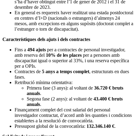
s’ha d’haver obtingut entre l’1 de gener de 2012 i el 31 de
desembre de 2023.
En general es requereix haver realitzat una estada postdoctoral
en centres d’I+D (nacionals o estrangers) d’almenys 24
mesos, amb excepcions en alguns supòsits (doctorat complet a
l’estranger o torn de discapacitat).
Característiques dels ajuts i dels contractes
Fins a
494 ajuts
per a contractes de personal investigador,
amb reserva del
10% de les places
per a persones amb
discapacitat igual o superior al 33%, i una reserva específica
per a OPIs.
Contractes de
5 anys a temps complet
, estructurats en dues
fases.
Retribució mínima orientativa:
Primera fase (3 anys): al voltant de
36.720 € bruts
anuals
.
Segona fase (2 anys): al voltant de
43.400 € bruts
anuals
.
Finançament complet del cost salarial del personal
investigador contractat, d’acord amb les quanties i condicions
establertes a la resolució de convocatòria.
Pressupost global de la convocatòria:
132.346.140 €
.