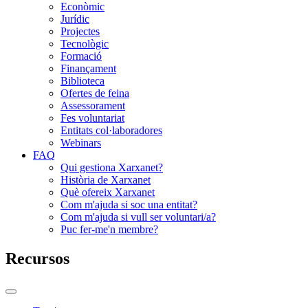
Econòmic
Jurídic
Projectes
Tecnològic
Formació
Finançament
Biblioteca
Ofertes de feina
Assessorament
Fes voluntariat
Entitats col·laboradores
Webinars
FAQ
Qui gestiona Xarxanet?
Història de Xarxanet
Què ofereix Xarxanet
Com m'ajuda si soc una entitat?
Com m'ajuda si vull ser voluntari/a?
Puc fer-me'n membre?
Recursos
Commutador
del