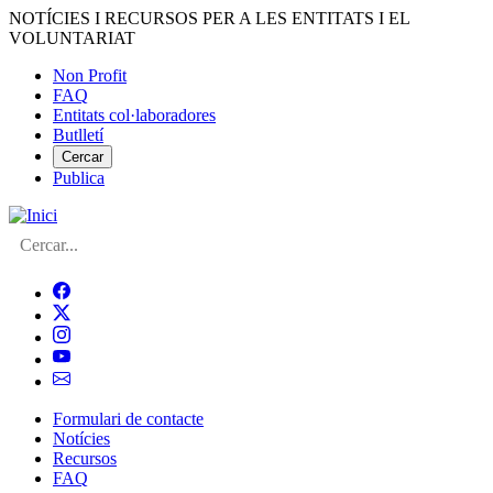
Vés
NOTÍCIES I RECURSOS PER A LES ENTITATS I EL
al
VOLUNTARIAT
contingut
Non Profit
FAQ
Menú
Entitats col·laboradores
del
Butlletí
compte
Cercar
Publica
d'usuari
Cerca
Formulari de contacte
Notícies
Navegació
Recursos
principal
FAQ