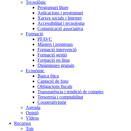
Tecnològic
Programari lliure
Aplicacions i programari
Xarxes socials i Internet
Accessibilitat i tecnologia
Comunicació associativa
Formació
PFAVC
Màsters i postgraus
Formació intervenció
Formació gestió
Formació en línia
Dinàmiques grupals
Econòmic
Banca ètica
Captació de fons
Obligacions fiscals
Transparència i rendició de comptes
Tresoreria i comptabilitat
Cooperativisme
Agenda
Opinió
Vídeos
Recursos
Tots