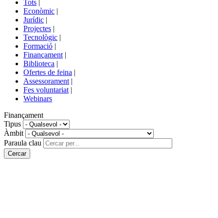
Tots
|
menú
Econòmic
|
de
Jurídic
|
portals
Projectes
|
Tecnològic
|
Formació
|
Finançament
|
Biblioteca
|
Ofertes de feina
|
Assessorament
|
Fes voluntariat
|
Webinars
Finançament
Tipus
Àmbit
Paraula clau