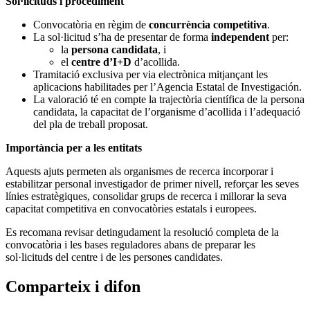
Sol·licituds i procediment
Convocatòria en règim de
concurrència competitiva
.
La sol·licitud s’ha de presentar de forma
independent
per:
la
persona candidata
, i
el
centre d’I+D
d’acollida.
Tramitació exclusiva per via electrònica mitjançant les
aplicacions habilitades per l’Agencia Estatal de Investigación.
La valoració té en compte la trajectòria científica de la persona
candidata, la capacitat de l’organisme d’acollida i l’adequació
del pla de treball proposat.
Importància per a les entitats
Aquests ajuts permeten als organismes de recerca incorporar i
estabilitzar personal investigador de primer nivell, reforçar les seves
línies estratègiques, consolidar grups de recerca i millorar la seva
capacitat competitiva en convocatòries estatals i europees.
Es recomana revisar detingudament la resolució completa de la
convocatòria i les bases reguladores abans de preparar les
sol·licituds del centre i de les persones candidates.
Comparteix i difon