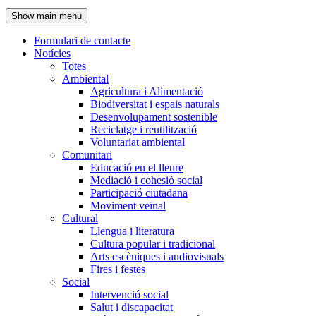
de
Show main menu
l'encapçalament
Formulari de contacte
Notícies
Navegació
Totes
principal
Ambiental
Agricultura i Alimentació
Biodiversitat i espais naturals
Desenvolupament sostenible
Reciclatge i reutilització
Voluntariat ambiental
Comunitari
Educació en el lleure
Mediació i cohesió social
Participació ciutadana
Moviment veïnal
Cultural
Llengua i literatura
Cultura popular i tradicional
Arts escèniques i audiovisuals
Fires i festes
Social
Intervenció social
Salut i discapacitat