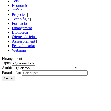
Tots
|
menú
Econòmic
|
de
Jurídic
|
portals
Projectes
|
Tecnològic
|
Formació
|
Finançament
|
Biblioteca
|
Ofertes de feina
|
Assessorament
|
Fes voluntariat
|
Webinars
Finançament
Tipus
Àmbit
Paraula clau