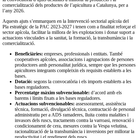
comercialització dels productes de l’apicultura a Catalunya, per a
l’any 2026.
Aquests ajuts s’emmarquen en la Intervenció sectorial apícola del
Pla estratègic de la PAC 2023-2027 i tenen com a finalitat reforçar el
sector apícola, facilitar la millora de les explotacions i donar suport a
actuacions vinculades a la sanitat, la formació, la transhumància i la
comercialització.
Beneficiàries:
empreses, professionals i entitats. També
cooperatives apícoles, associacions i agrupacions de persones
productores amb personalitat jurídica, sempre que les persones
apicultores integrants compleixin els requisits establerts a les
bases.
Dotació:
segons la convocatòria i els imports establerts a les
bases reguladores.
Percentatge màxim subvencionable:
d’acord amb els
barems i límits fixats a les bases reguladores.
Actuacions subvencionables:
assessorament, assistència
tècnica, formació, divulgació tècnica, contractació de personal
administratiu per a ADS ramaderes, lluita contra malalties i
invasors dels ruscs, tractaments contra la varroasi, renovació i
condicionament de cera, mesures contra la Vespa velutina,
racionalització de la transhumància i inversions per millorar la
productivitat i el rendiment dels ruscs.