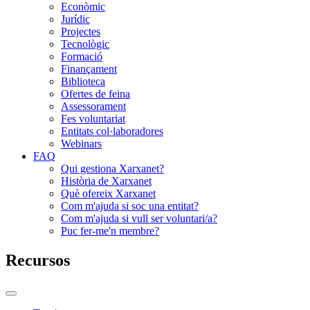
Econòmic
Jurídic
Projectes
Tecnològic
Formació
Finançament
Biblioteca
Ofertes de feina
Assessorament
Fes voluntariat
Entitats col·laboradores
Webinars
FAQ
Qui gestiona Xarxanet?
Història de Xarxanet
Què ofereix Xarxanet
Com m'ajuda si soc una entitat?
Com m'ajuda si vull ser voluntari/a?
Puc fer-me'n membre?
Recursos
Commutador
del