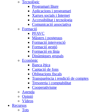
Tecnològic
Programari lliure
Aplicacions i programari
Xarxes socials i Internet
Accessibilitat i tecnologia
Comunicació associativa
Formació
PFAVC
Màsters i postgraus
Formació intervenció
Formació gestió
Formació en línia
Dinàmiques grupals
Econòmic
Banca ètica
Captació de fons
Obligacions fiscals
Transparència i rendició de comptes
Tresoreria i comptabilitat
Cooperativisme
Agenda
Opinió
Vídeos
Recursos
Tots