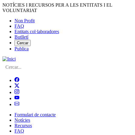
Vés
NOTÍCIES I RECURSOS PER A LES ENTITATS I EL
al
VOLUNTARIAT
contingut
Non Profit
FAQ
Menú
Entitats col·laboradores
del
Butlletí
compte
Cercar
Publica
d'usuari
Cerca
Formulari de contacte
Notícies
Navegació
Recursos
principal
FAQ