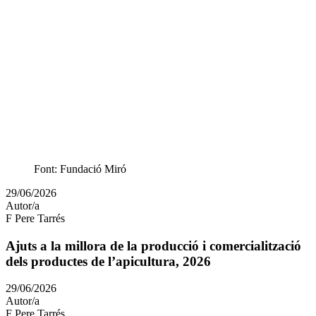
Font: Fundació Miró
Article
29/06/2026
publicat
Autor/a
el:
F Pere Tarrés
Ajuts a la millora de la producció i comercialització
dels productes de l’apicultura, 2026
Article
29/06/2026
publicat
Autor/a
el:
F Pere Tarrés