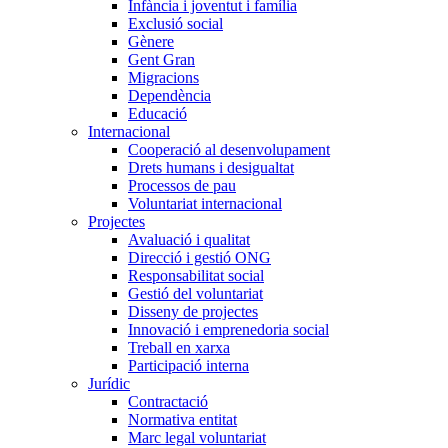
Infància i joventut i família
Exclusió social
Gènere
Gent Gran
Migracions
Dependència
Educació
Internacional
Cooperació al desenvolupament
Drets humans i desigualtat
Processos de pau
Voluntariat internacional
Projectes
Avaluació i qualitat
Direcció i gestió ONG
Responsabilitat social
Gestió del voluntariat
Disseny de projectes
Innovació i emprenedoria social
Treball en xarxa
Participació interna
Jurídic
Contractació
Normativa entitat
Marc legal voluntariat