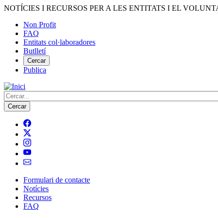
Vés
NOTÍCIES I RECURSOS PER A LES ENTITATS I EL VOLUNT
al
Non Profit
contingut
FAQ
Menú
Entitats col·laboradores
del
Butlletí
compte
Cercar
Publica
d'usuari
Cerca
Formulari de contacte
Notícies
Navegació
Recursos
principal
FAQ
de