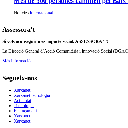
Més de 500 persones caminen pel Baix 
Notícies
Internacional
Assessora't
Si vols aconseguir més impacte social, ASSESSORA'T!
La
Direcció General d’Acció Comunitària i Innovació Social (DGAC
Més informació
Segueix-nos
Xarxanet
Xarxanet tecnologia
Actualitat
Tecnologia
Finançament
Xarxanet
Xarxanet