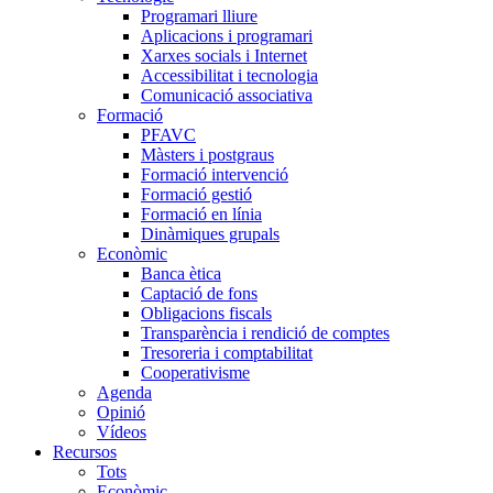
Programari lliure
Aplicacions i programari
Xarxes socials i Internet
Accessibilitat i tecnologia
Comunicació associativa
Formació
PFAVC
Màsters i postgraus
Formació intervenció
Formació gestió
Formació en línia
Dinàmiques grupals
Econòmic
Banca ètica
Captació de fons
Obligacions fiscals
Transparència i rendició de comptes
Tresoreria i comptabilitat
Cooperativisme
Agenda
Opinió
Vídeos
Recursos
Tots
Econòmic