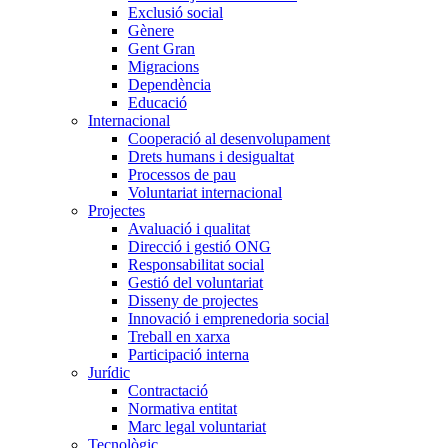
Exclusió social
Gènere
Gent Gran
Migracions
Dependència
Educació
Internacional
Cooperació al desenvolupament
Drets humans i desigualtat
Processos de pau
Voluntariat internacional
Projectes
Avaluació i qualitat
Direcció i gestió ONG
Responsabilitat social
Gestió del voluntariat
Disseny de projectes
Innovació i emprenedoria social
Treball en xarxa
Participació interna
Jurídic
Contractació
Normativa entitat
Marc legal voluntariat
Tecnològic