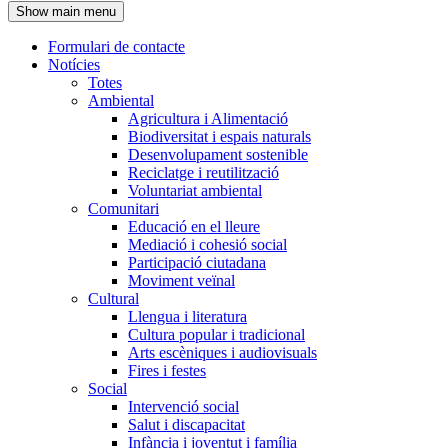
Show main menu
l'encapçalament
Formulari de contacte
Notícies
Navegació
Totes
principal
Ambiental
Agricultura i Alimentació
Biodiversitat i espais naturals
Desenvolupament sostenible
Reciclatge i reutilització
Voluntariat ambiental
Comunitari
Educació en el lleure
Mediació i cohesió social
Participació ciutadana
Moviment veïnal
Cultural
Llengua i literatura
Cultura popular i tradicional
Arts escèniques i audiovisuals
Fires i festes
Social
Intervenció social
Salut i discapacitat
Infància i joventut i família