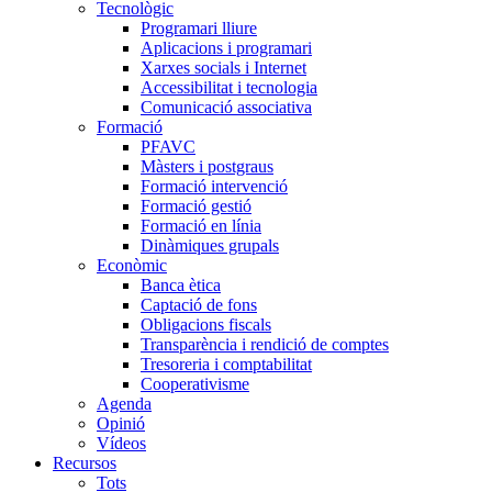
Tecnològic
Programari lliure
Aplicacions i programari
Xarxes socials i Internet
Accessibilitat i tecnologia
Comunicació associativa
Formació
PFAVC
Màsters i postgraus
Formació intervenció
Formació gestió
Formació en línia
Dinàmiques grupals
Econòmic
Banca ètica
Captació de fons
Obligacions fiscals
Transparència i rendició de comptes
Tresoreria i comptabilitat
Cooperativisme
Agenda
Opinió
Vídeos
Recursos
Tots