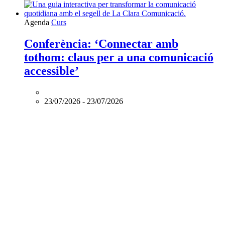
L'esdeveniment:
Agenda
Curs
Conferència:
‘Connectar
Conferència: ‘Connectar amb
amb
tothom: claus per a una comunicació
tothom:
claus
accessible’
per
a
una
23/07/2026
-
23/07/2026
comunicació
accessible’
és
online