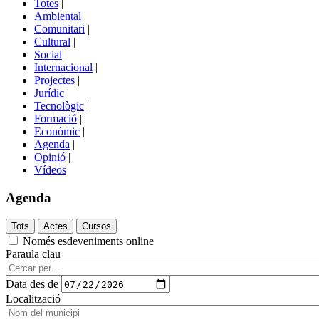
Totes
|
menú
Ambiental
|
de
Comunitari
|
portals
Cultural
|
Social
|
Internacional
|
Projectes
|
Jurídic
|
Tecnològic
|
Formació
|
Econòmic
|
Agenda
|
Opinió
|
Vídeos
Agenda
Només esdeveniments online
Paraula clau
Data des de
Localització