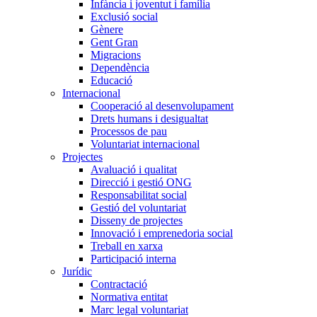
Infància i joventut i família
Exclusió social
Gènere
Gent Gran
Migracions
Dependència
Educació
Internacional
Cooperació al desenvolupament
Drets humans i desigualtat
Processos de pau
Voluntariat internacional
Projectes
Avaluació i qualitat
Direcció i gestió ONG
Responsabilitat social
Gestió del voluntariat
Disseny de projectes
Innovació i emprenedoria social
Treball en xarxa
Participació interna
Jurídic
Contractació
Normativa entitat
Marc legal voluntariat