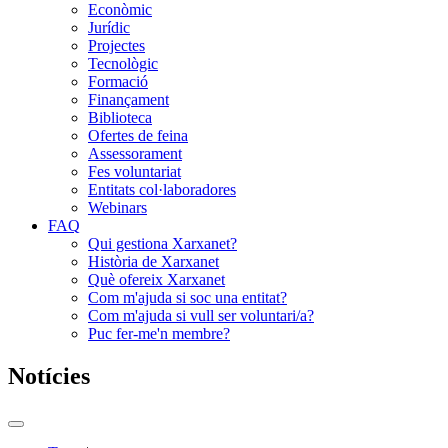
Econòmic
Jurídic
Projectes
Tecnològic
Formació
Finançament
Biblioteca
Ofertes de feina
Assessorament
Fes voluntariat
Entitats col·laboradores
Webinars
FAQ
Qui gestiona Xarxanet?
Història de Xarxanet
Què ofereix Xarxanet
Com m'ajuda si soc una entitat?
Com m'ajuda si vull ser voluntari/a?
Puc fer-me'n membre?
Notícies
Commutador
del