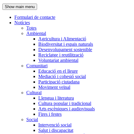
de
Show main menu
l'encapçalament
Formulari de contacte
Notícies
Navegació
Totes
principal
Ambiental
Agricultura i Alimentació
Biodiversitat i espais naturals
Desenvolupament sostenible
Reciclatge i reutilització
Voluntariat ambiental
Comunitari
Educació en el lleure
Mediació i cohesió social
Participació ciutadana
Moviment veïnal
Cultural
Llengua i literatura
Cultura popular i tradicional
Arts escèniques i audiovisuals
Fires i festes
Social
Intervenció social
Salut i discapacitat