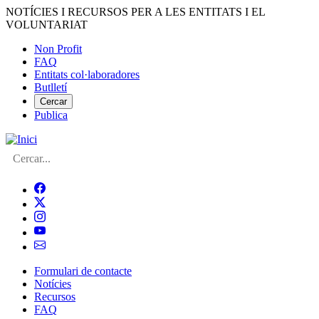
Vés
NOTÍCIES I RECURSOS PER A LES ENTITATS I EL
al
VOLUNTARIAT
contingut
Non Profit
FAQ
Menú
Entitats col·laboradores
del
Butlletí
compte
Cercar
Publica
d'usuari
Cerca
Formulari de contacte
Notícies
Navegació
Recursos
principal
FAQ