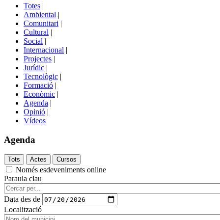
del
Totes
|
menú
Ambiental
|
de
Comunitari
|
portals
Cultural
|
Social
|
Internacional
|
Projectes
|
Jurídic
|
Tecnològic
|
Formació
|
Econòmic
|
Agenda
|
Opinió
|
Vídeos
Agenda
Només esdeveniments online
Paraula clau
Data des de
Localització