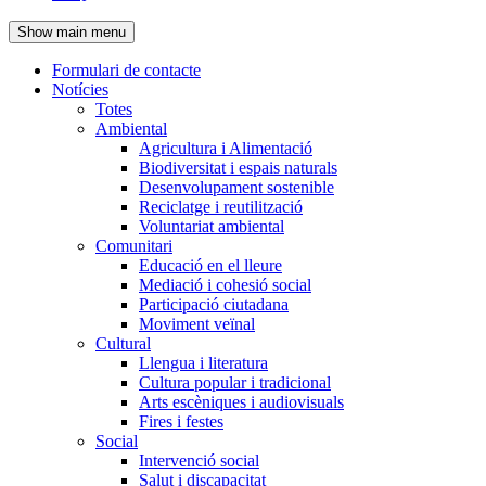
de
Show main menu
l'encapçalament
Formulari de contacte
Notícies
Navegació
Totes
principal
Ambiental
Agricultura i Alimentació
Biodiversitat i espais naturals
Desenvolupament sostenible
Reciclatge i reutilització
Voluntariat ambiental
Comunitari
Educació en el lleure
Mediació i cohesió social
Participació ciutadana
Moviment veïnal
Cultural
Llengua i literatura
Cultura popular i tradicional
Arts escèniques i audiovisuals
Fires i festes
Social
Intervenció social
Salut i discapacitat