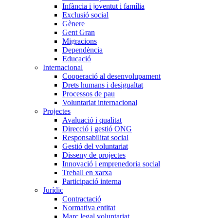
Infància i joventut i família
Exclusió social
Gènere
Gent Gran
Migracions
Dependència
Educació
Internacional
Cooperació al desenvolupament
Drets humans i desigualtat
Processos de pau
Voluntariat internacional
Projectes
Avaluació i qualitat
Direcció i gestió ONG
Responsabilitat social
Gestió del voluntariat
Disseny de projectes
Innovació i emprenedoria social
Treball en xarxa
Participació interna
Jurídic
Contractació
Normativa entitat
Marc legal voluntariat