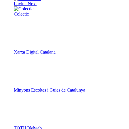
LaviniaNext
Colectic
Xarxa Digital Catalana
Minyons Escoltes i Guies de Catalunya
TOTHOMweb