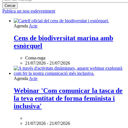
Publica un nou esdeveniment
Agenda
Acte
Cens de biodiversitat marina amb
esnòrquel
Coma-ruga
21/07/2026
-
21/07/2026
L'esdeveniment:
Agenda
Acte
Webinar
'Com
Webinar 'Com comunicar la tasca de
comunicar
la teva entitat de forma feminista i
la
tasca
inclusiva'
de
la
teva
21/07/2026
-
21/07/2026
entitat