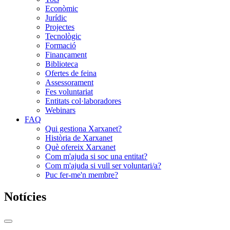
Econòmic
Jurídic
Projectes
Tecnològic
Formació
Finançament
Biblioteca
Ofertes de feina
Assessorament
Fes voluntariat
Entitats col·laboradores
Webinars
FAQ
Qui gestiona Xarxanet?
Història de Xarxanet
Què ofereix Xarxanet
Com m'ajuda si soc una entitat?
Com m'ajuda si vull ser voluntari/a?
Puc fer-me'n membre?
Notícies
Commutador