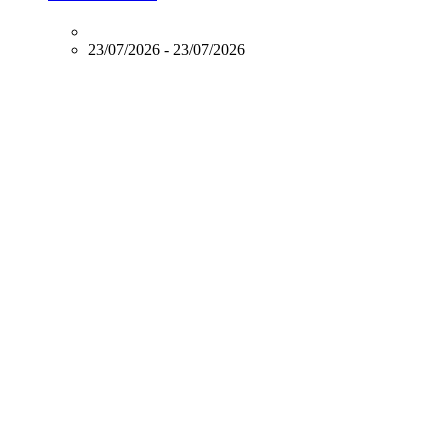
per
a
una
23/07/2026
-
23/07/2026
comunicació
accessible’
és
online