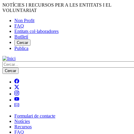
Vés
NOTÍCIES I RECURSOS PER A LES ENTITATS I EL
al
VOLUNTARIAT
contingut
Non Profit
FAQ
Menú
Entitats col·laboradores
del
Butlletí
compte
Cercar
Publica
d'usuari
Cerca
Formulari de contacte
Notícies
Navegació
Recursos
principal
FAQ