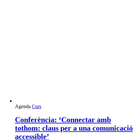
L'esdeveniment:
Agenda
Curs
Conferència:
‘Connectar
Conferència: ‘Connectar amb
amb
tothom: claus per a una comunicació
tothom:
claus
accessible’