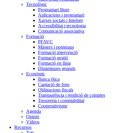
Tecnològic
Programari lliure
Aplicacions i programari
Xarxes socials i Internet
Accessibilitat i tecnologia
Comunicació associativa
Formació
PFAVC
Màsters i postgraus
Formació intervenció
Formació gestió
Formació en línia
Dinàmiques grupals
Econòmic
Banca ètica
Captació de fons
Obligacions fiscals
Transparència i rendició de comptes
Tresoreria i comptabilitat
Cooperativisme
Agenda
Opinió
Vídeos
Recursos
Tots