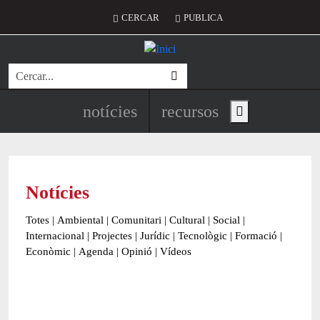
Vés al contingut
Menú del compte d'usuari
CERCAR
PUBLICA
Cerca
Navegació principal de l'encapç
notícies
recursos
Show main menu
Notícies
Totes
|
Ambiental
|
Comunitari
|
Cultural
|
Social
|
Internacional
|
Projectes
|
Jurídic
|
Tecnològic
|
Formació
|
Econòmic
|
Agenda
|
Opinió
|
Vídeos