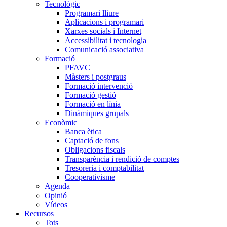
Tecnològic
Programari lliure
Aplicacions i programari
Xarxes socials i Internet
Accessibilitat i tecnologia
Comunicació associativa
Formació
PFAVC
Màsters i postgraus
Formació intervenció
Formació gestió
Formació en línia
Dinàmiques grupals
Econòmic
Banca ètica
Captació de fons
Obligacions fiscals
Transparència i rendició de comptes
Tresoreria i comptabilitat
Cooperativisme
Agenda
Opinió
Vídeos
Recursos
Tots