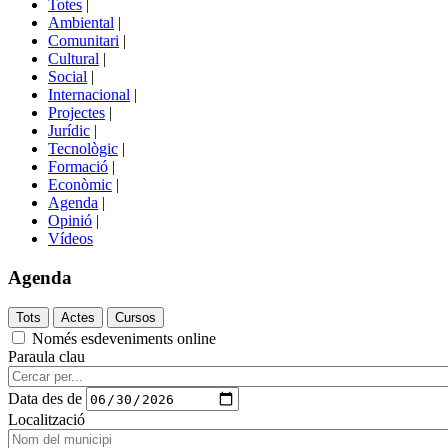
Totes
|
menú
Ambiental
|
de
Comunitari
|
portals
Cultural
|
Social
|
Internacional
|
Projectes
|
Jurídic
|
Tecnològic
|
Formació
|
Econòmic
|
Agenda
|
Opinió
|
Vídeos
Agenda
Només esdeveniments online
Paraula clau
Data des de
Localització