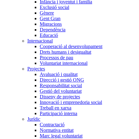
Infància i joventut i família
Exclusió social
Gènere
Gent Gran
Migracions
Dependència
Educació
Internacional
Cooperació al desenvolupament
Drets humans i desigualtat
Processos de pau
Voluntariat internacional
Projectes
Avaluació i qualitat
Direcció i gestió ONG
Responsabilitat social
Gestió del voluntariat
Disseny de projectes
Innovació i emprenedoria social
Treball en xarxa
Participació interna
Jurídic
Contractació
Normativa entitat
Marc legal voluntariat