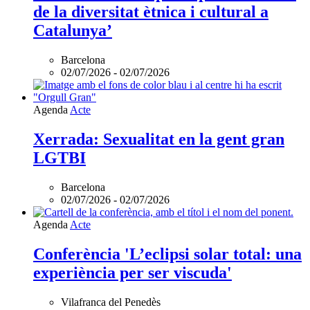
a
de la diversitat ètnica i cultural a
la
plena
Catalunya’
inclusió
de
Barcelona
la
02/07/2026
-
02/07/2026
diversitat
ètnica
i
Agenda
Acte
cultural
a
Xerrada: Sexualitat en la gent gran
Catalunya’
és
LGTBI
online
Barcelona
02/07/2026
-
02/07/2026
Agenda
Acte
Conferència 'L’eclipsi solar total: una
experiència per ser viscuda'
Vilafranca del Penedès