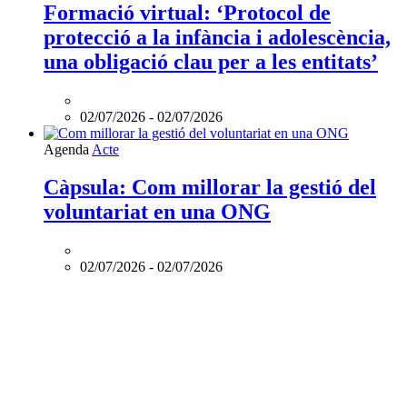
virtual:
Formació virtual: ‘Protocol de
‘Protocol
protecció a la infància i adolescència,
de
protecció
una obligació clau per a les entitats’
a
la
infància
02/07/2026
-
02/07/2026
i
adolescència,
L'esdeveniment:
Agenda
Acte
una
Càpsula:
obligació
Com
Càpsula: Com millorar la gestió del
clau
millorar
per
voluntariat en una ONG
la
a
gestió
les
del
entitats’
voluntariat
02/07/2026
-
02/07/2026
és
en
online
una
ONG
és
online