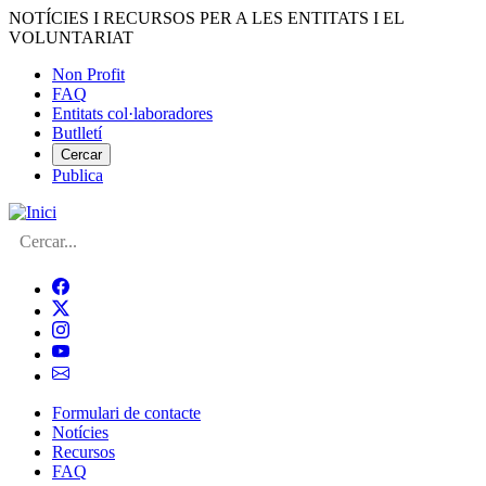
Vés
NOTÍCIES I RECURSOS PER A LES ENTITATS I EL
al
VOLUNTARIAT
contingut
Non Profit
FAQ
Menú
Entitats col·laboradores
del
Butlletí
compte
Cercar
Publica
d'usuari
Cerca
Formulari de contacte
Notícies
Navegació
Recursos
principal
FAQ