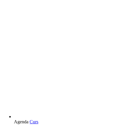
L'esdeveniment:
Agenda
Curs
Formació