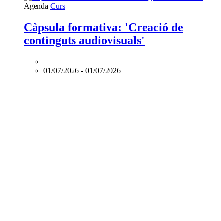
L'esdeveniment:
Agenda
Curs
Càpsula
formativa:
Càpsula formativa: 'Creació de
'Creació
continguts audiovisuals'
de
continguts
audiovisuals'
és
01/07/2026
-
01/07/2026
online