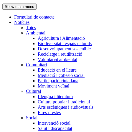
de
Show main menu
l'encapçalament
Formulari de contacte
Notícies
Navegació
Totes
principal
Ambiental
Agricultura i Alimentació
Biodiversitat i espais naturals
Desenvolupament sostenible
Reciclatge i reutilització
Voluntariat ambiental
Comunitari
Educació en el lleure
Mediació i cohesió social
Participació ciutadana
Moviment veïnal
Cultural
Llengua i literatura
Cultura popular i tradicional
Arts escèniques i audiovisuals
Fires i festes
Social
Intervenció social
Salut i discapacitat