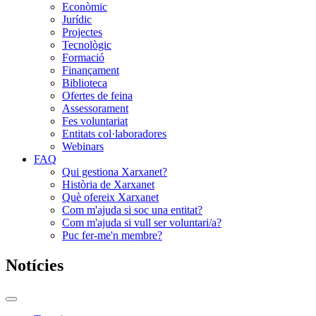
Econòmic
Jurídic
Projectes
Tecnològic
Formació
Finançament
Biblioteca
Ofertes de feina
Assessorament
Fes voluntariat
Entitats col·laboradores
Webinars
FAQ
Qui gestiona Xarxanet?
Història de Xarxanet
Què ofereix Xarxanet
Com m'ajuda si soc una entitat?
Com m'ajuda si vull ser voluntari/a?
Puc fer-me'n membre?
Notícies
Commutador
del