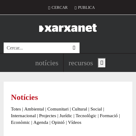
Vés al contingut
Menú del compte d'usuari
CERCAR
PUBLICA
Cerca
Navegació principal de l'encapç
notícies
recursos
Show main menu
Notícies
Totes
|
Ambiental
|
Comunitari
|
Cultural
|
Social
|
Internacional
|
Projectes
|
Jurídic
|
Tecnològic
|
Formació
|
Econòmic
|
Agenda
|
Opinió
|
Vídeos