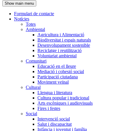
Show main menu
l'encapçalament
Formulari de contacte
Notícies
Navegació
Totes
principal
Ambiental
Agricultura i Alimentació
Biodiversitat i espais naturals
Desenvolupament sostenible
Reciclatge i reutilització
Voluntariat ambiental
Comunitari
Educació en el lleure
Mediació i cohesió social
Participació ciutadana
Moviment veïnal
Cultural
Llengua i literatura
Cultura popular i tradicional
Arts escèniques i audiovisuals
Fires i festes
Social
Intervenció social
Salut i discapacitat
Infància i joventut i família