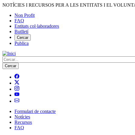
Vés
NOTÍCIES I RECURSOS PER A LES ENTITATS I EL VOLUNT
al
Non Profit
contingut
FAQ
Menú
Entitats col·laboradores
del
Butlletí
compte
Cercar
Publica
d'usuari
Cerca
Formulari de contacte
Notícies
Navegació
Recursos
principal
FAQ
de