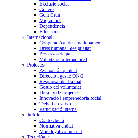
Exclusió social
Gènere
Gent Gran
Migracions
Dependència
Educació
Internacional
Cooperació al desenvolupament
Drets humans i desigualtat
Processos de pau
Voluntariat internacional
Projectes
Avaluació i qualitat
Direcció i gestió ONG
Responsabilitat social
Gestió del voluntariat
Disseny de projectes
Innovació i emprenedoria social
Treball en xarxa
Participació interna
Jurídic
Contractació
Normativa entitat
Marc legal voluntariat
Tecnològic