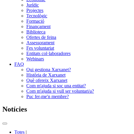
Jurídic
Projectes
Tecnològic
Formació
Finançament
Biblioteca
Ofertes de feina
Assessorament
Fes voluntariat
Entitats col·laboradores
Webinars
FAQ
Qui gestiona Xarxanet?
Història de Xarxanet
Què ofereix Xarxanet
Com m'ajuda si soc una entitat?
Com m'ajuda si vull ser voluntari/a?
Puc fer-me'n membre?
Notícies
Commutador
del
Totes
|