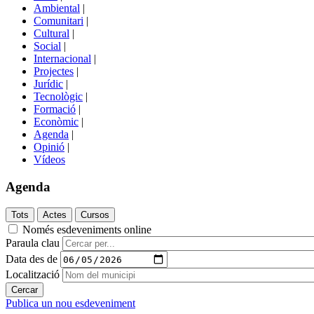
menú
Ambiental
|
de
Comunitari
|
portals
Cultural
|
Social
|
Internacional
|
Projectes
|
Jurídic
|
Tecnològic
|
Formació
|
Econòmic
|
Agenda
|
Opinió
|
Vídeos
Agenda
Només esdeveniments online
Paraula clau
Data des de
Localització
Publica un nou esdeveniment