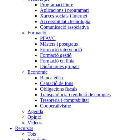
Programari lliure
Aplicacions i programari
Xarxes socials i Internet
Accessibilitat i tecnologia
Comunicació associativa
Formació
PFAVC
Màsters i postgraus
Formació intervenció
Formació gestió
Formació en línia
Dinàmiques grupals
Econòmic
Banca ètica
Captació de fons
Obligacions fiscals
Transparència i rendició de comptes
Tresoreria i comptabilitat
Cooperativisme
Agenda
Opinió
Vídeos
Recursos
Tots
Econòmic