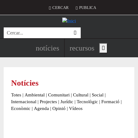
Vés al contingut
Menú del compte d'usuari
CERCAR
PUBLICA
Cerca
Navegació principal de l'encapç
notícies
recursos
Show main menu
Notícies
Totes
|
Ambiental
|
Comunitari
|
Cultural
|
Social
|
Internacional
|
Projectes
|
Jurídic
|
Tecnològic
|
Formació
|
Econòmic
|
Agenda
|
Opinió
|
Vídeos