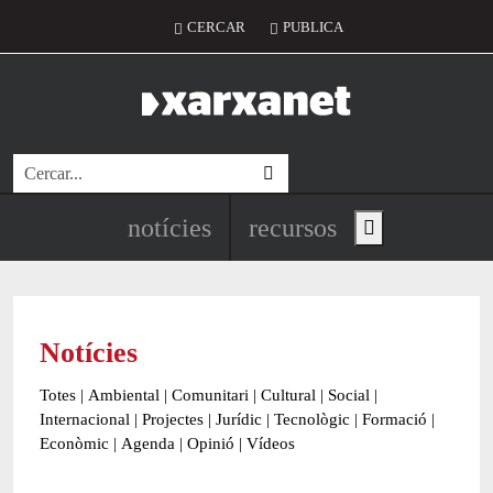
Vés al contingut
Menú del compte d'usuari
CERCAR
PUBLICA
Cerca
Navegació principal de l'encapç
notícies
recursos
Show main menu
Notícies
Totes
|
Ambiental
|
Comunitari
|
Cultural
|
Social
|
Internacional
|
Projectes
|
Jurídic
|
Tecnològic
|
Formació
|
Econòmic
|
Agenda
|
Opinió
|
Vídeos