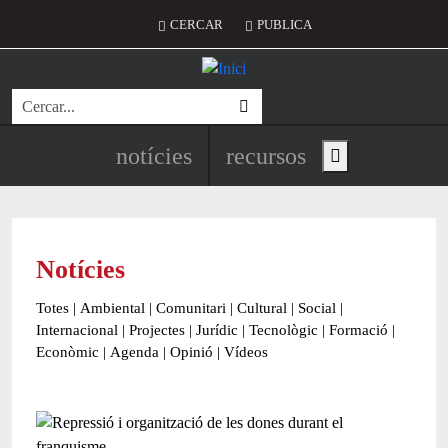
Vés al contingut
Menú del compte d'usuari
CERCAR
PUBLICA
Cerca
Navegació principal de l'encapç
notícies
recursos
Show main menu
Notícies
Totes
|
Ambiental
|
Comunitari
|
Cultural
|
Social
|
Internacional
|
Projectes
|
Jurídic
|
Tecnològic
|
Formació
|
Econòmic
|
Agenda
|
Opinió
|
Vídeos