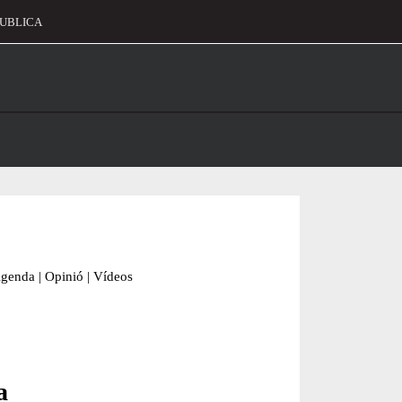
UBLICA
alament
genda
|
Opinió
|
Vídeos
a