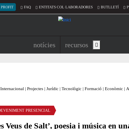
 del compte d'usuari
 PROFIT
FAQ
ENTITATS COL·LABORADORES
BUTLLETÍ
P
Navegació principal de l'encapç
notícies
recursos
Show main menu
Internacional
|
Projectes
|
Jurídic
|
Tecnològic
|
Formació
|
Econòmic
|
A
DEVENIMENT PRESENCIAL
s Veus de Salt’, poesia i música en un