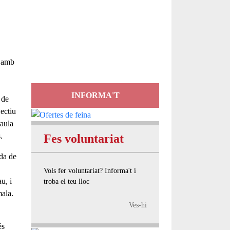
Servei
d'Assessorament
gratuït per a entitats
s amb
INFORMA'T
 de
ectiu
raula
.
Fes voluntariat
da de
Vols fer voluntariat? Informa't i
au
, i
troba el teu lloc
mala
.
Ves-hi
és