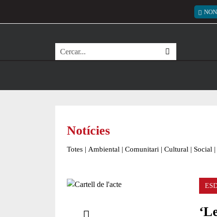
Vés al contingut
Menú
NON
Cerca
Notícies
Totes
|
Ambiental
|
Comunitari
|
Cultural
|
Social
|
ES
Comparteix
‘Le