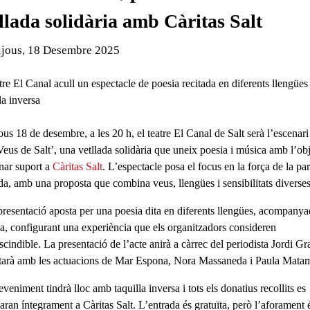
llada solidària amb Càritas Salt
de l'esdeveniment:
ijous, 18 Desembre 2025
atre El Canal acull un espectacle de poesia recitada en diferents llengüe
la inversa
ous 18 de desembre, a les 20 h
, el
teatre El Canal de Salt
serà l’escenari
Veus de Salt’
, una vetllada solidària que uneix
poesia i música
amb l’obj
nar suport a
Càritas Salt
. L’espectacle posa el focus en la
força de la pa
da
, amb una proposta que combina veus, llengües i sensibilitats diverses
presentació aposta per una
poesia dita en diferents llengües
, acompanya
a, configurant una experiència que els organitzadors consideren
scindible. La presentació de l’acte anirà a càrrec del
periodista Jordi Gr
arà amb les actuacions de
Mar Espona, Nora Massaneda i Paula Mata
eveniment tindrà lloc amb
taquilla inversa
i
tots els donatius recollits es
naran íntegrament a Càritas Salt
. L’entrada és gratuïta, però
l’aforament 