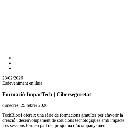
Comparteix
Compartir
en
23/02/2026
altres
Esdeveniment en línia
xarxes
socials
Formació ImpacTech | Ciberseguretat
Data
dimecres, 25 febrer 2026
de
TechBloc4 ofereix una sèrie de formacions gratuïtes per afavorir la
l'esdeveniment:
creació i desenvolupament de solucions tecnològiques amb impacte.
Les sessions formen part del programa d’acompanyament