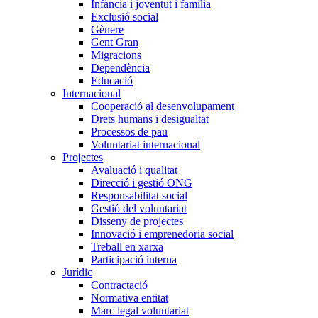
Infància i joventut i família
Exclusió social
Gènere
Gent Gran
Migracions
Dependència
Educació
Internacional
Cooperació al desenvolupament
Drets humans i desigualtat
Processos de pau
Voluntariat internacional
Projectes
Avaluació i qualitat
Direcció i gestió ONG
Responsabilitat social
Gestió del voluntariat
Disseny de projectes
Innovació i emprenedoria social
Treball en xarxa
Participació interna
Jurídic
Contractació
Normativa entitat
Marc legal voluntariat