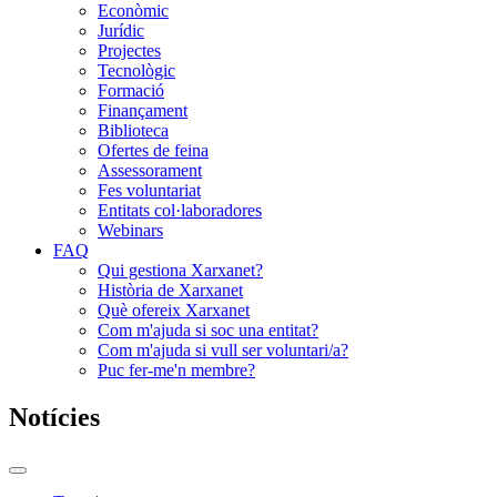
Econòmic
Jurídic
Projectes
Tecnològic
Formació
Finançament
Biblioteca
Ofertes de feina
Assessorament
Fes voluntariat
Entitats col·laboradores
Webinars
FAQ
Qui gestiona Xarxanet?
Història de Xarxanet
Què ofereix Xarxanet
Com m'ajuda si soc una entitat?
Com m'ajuda si vull ser voluntari/a?
Puc fer-me'n membre?
Notícies
Commutador
del