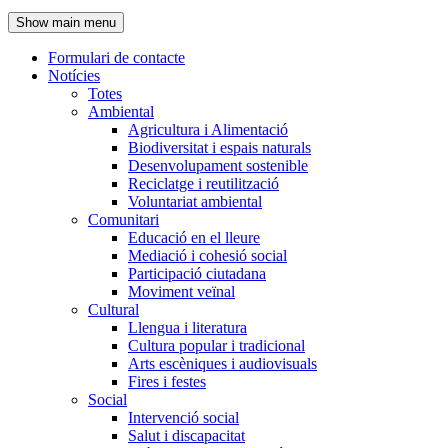
de
Show main menu
l'encapçalament
Formulari de contacte
Notícies
Navegació
Totes
principal
Ambiental
Agricultura i Alimentació
Biodiversitat i espais naturals
Desenvolupament sostenible
Reciclatge i reutilització
Voluntariat ambiental
Comunitari
Educació en el lleure
Mediació i cohesió social
Participació ciutadana
Moviment veïnal
Cultural
Llengua i literatura
Cultura popular i tradicional
Arts escèniques i audiovisuals
Fires i festes
Social
Intervenció social
Salut i discapacitat