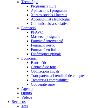
Tecnològic
Programari lliure
Aplicacions i programari
Xarxes socials i Internet
Accessibilitat i tecnologia
Comunicació associativa
Formació
PFAVC
Màsters i postgraus
Formació intervenció
Formació gestió
Formació en línia
Dinàmiques grupals
Econòmic
Banca ètica
Captació de fons
Obligacions fiscals
Transparència i rendició de comptes
Tresoreria i comptabilitat
Cooperativisme
Agenda
Opinió
Vídeos
Recursos
Tots