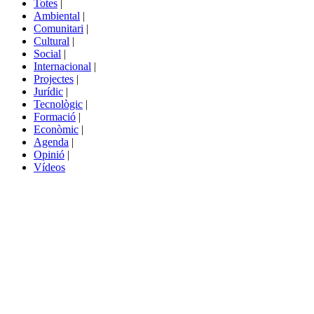
Totes
|
menú
Ambiental
|
de
Comunitari
|
portals
Cultural
|
Social
|
Internacional
|
Projectes
|
Jurídic
|
Tecnològic
|
Formació
|
Econòmic
|
Agenda
|
Opinió
|
Vídeos