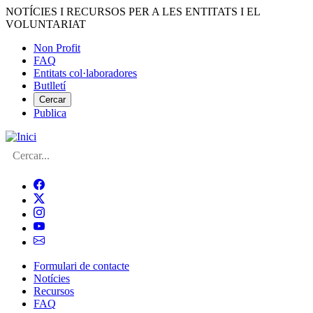
Vés
NOTÍCIES I RECURSOS PER A LES ENTITATS I EL
al
VOLUNTARIAT
contingut
Non Profit
FAQ
Menú
Entitats col·laboradores
del
Butlletí
compte
Cercar
Publica
d'usuari
Cerca
Formulari de contacte
Notícies
Navegació
Recursos
principal
FAQ