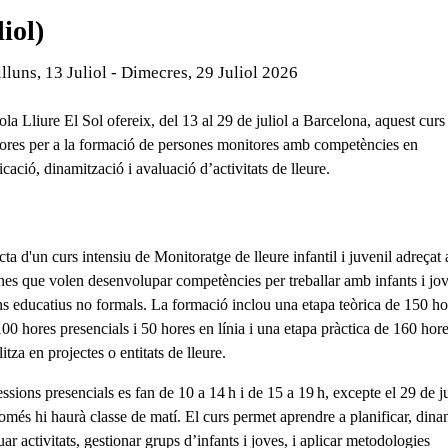
liol)
de l'esdeveniment:
lluns, 13 Juliol - Dimecres, 29 Juliol 2026
la Lliure El Sol ofereix, del 13 al 29 de juliol a Barcelona, aquest curs
ores per a la formació de persones monitores amb competències en
icació, dinamització i avaluació d’activitats de lleure.
cta d'un curs intensiu de
Monitoratge de lleure infantil i juvenil
adreçat 
nes que volen desenvolupar competències per treballar amb infants i jo
ns educatius no formals
. La formació inclou una
etapa teòrica de 150 ho
00 hores presencials i 50 hores en línia
i una etapa pràctica de 160 hor
litza
en projectes o entitats de lleure
.
ssions presencials es fan de 10 a 14 h i de 15 a 19 h, excepte el 29 de ju
omés hi haurà classe de matí. El curs permet aprendre a planificar, dina
uar activitats, gestionar grups d’infants i joves, i aplicar metodologies