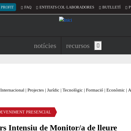
 del compte d'usuari
 PROFIT
FAQ
ENTITATS COL·LABORADORES
BUTLLETÍ
P
Navegació principal de l'encapç
notícies
recursos
Show main menu
Internacional
|
Projectes
|
Jurídic
|
Tecnològic
|
Formació
|
Econòmic
|
A
DEVENIMENT PRESENCIAL
s Intensiu de Monitor/a de lleure