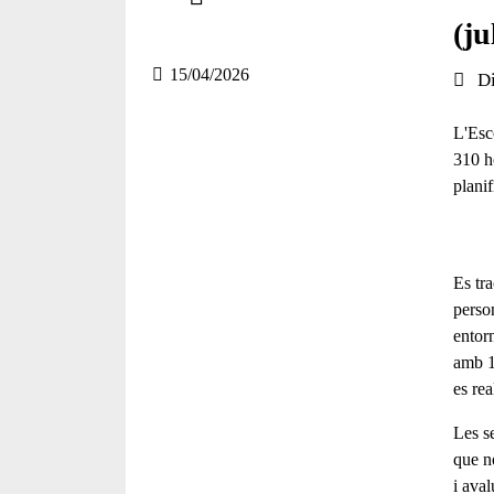
Compartir en altres xarxes socials
(ju
15/04/2026
Data 
Di
L'Esco
310 h
planif
Es tra
perso
entor
amb 1
es rea
Les se
que n
i aval