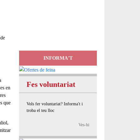
Servei
d'Assessorament
gratuït per a entitats
 de
INFORMA'T
a
Fes voluntariat
ves
en
res
es
que
Vols fer voluntariat? Informa't i
troba el teu lloc
liol,
Ves-hi
mitzar