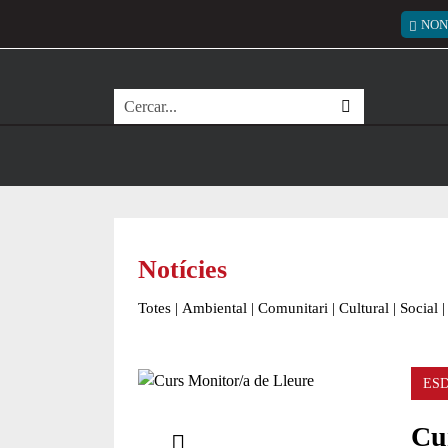
Vés al contingut
Menú
NON
Cerca
Notícies
Totes
|
Ambiental
|
Comunitari
|
Cultural
|
Social
|
ES
Comparteix
Cur