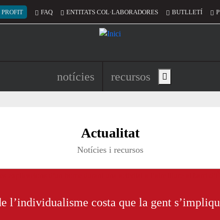
 del compte d'usuari
 PROFIT
FAQ
ENTITATS COL·LABORADORES
BUTLLETÍ
P
Navegació principal de l'encapç
notícies
recursos
Show main menu
untariat de Catalunya per un món mill
Actualitat
Notícies i recursos
de l’individualisme costa que la gent s’impliq